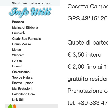
Stabilimenti Balneari e Punti
Casetta Campo
Attrezzati
GPS 43°15' 20
Bibbona
Marina di Bibbona
CuriositÃ
Orario Bus Farmacia
Quote di parte
Orario Messe
Meteo
€ 3,50 intero
Webcam
I Video
€ 2,00 fino ai 1
Itinerari
Cicloturismo
gratuito resid
Sport e Natura
Ricette Tipiche
Manifestazioni
Prenotazione o
Calendario Fiere
Link Utili
tel. +39 333 4