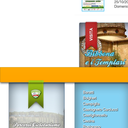
25/10/2
Domenic
Baratti
Bolgheri
Campiglia
Castagneto Carducci
Castiglioncello
Cecina
Rosignano