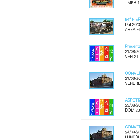
MER 19 
94ª FI
Dal 20/0
AREA FI
Present
21/08/2
VEN 21 
CONVER
21/08/2
VENERDÌ
ASPET
23/08/2
DOM 23
CONVER
24/08/2
LUNEDÌ 