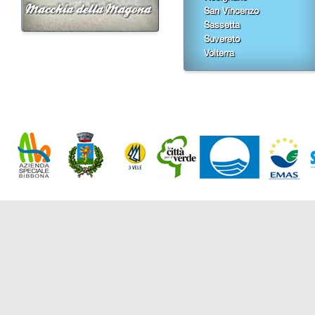
San Vincenzo
Sassetta
Suvereto
Volterra