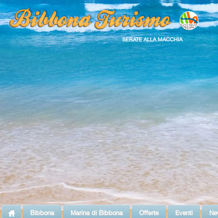
SERATE ALLA MACCHIA
Bibbona
Marina di Bibbona
Offerte
Eventi
Ne