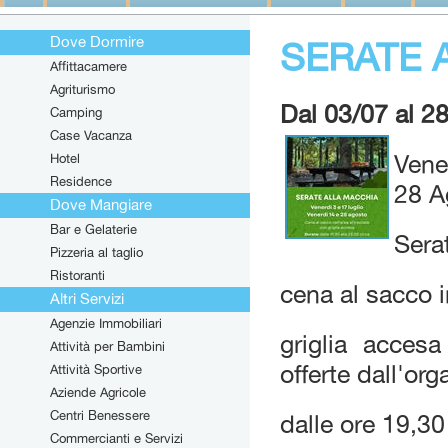
Dove Dormire
SERATE 
Affittacamere
Agriturismo
Dal 03/07 al 
Camping
Case Vacanza
Hotel
Vene
Residence
28 A
Dove Mangiare
Bar e Gelaterie
Sera
Pizzeria al taglio
Ristoranti
cena al sacco i
Altri Servizi
Agenzie Immobiliari
griglia acces
Attività per Bambini
offerte dall'org
Attività Sportive
Aziende Agricole
Centri Benessere
dalle ore 19,30
Commercianti e Servizi