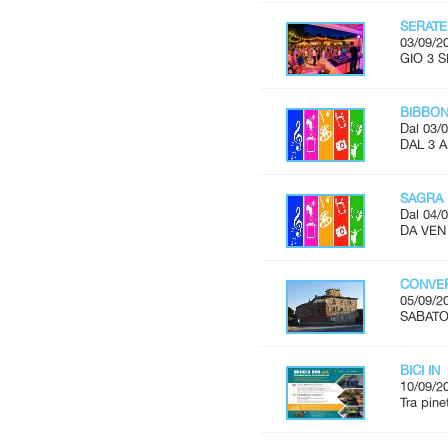
SERATE
03/09/2
GIO 3 S
BIBBON
Dal 03/0
DAL 3 
SAGRA 
Dal 04/0
DA VEN 
CONVER
05/09/2
SABATO 
BICI IN
10/09/2
Tra pine