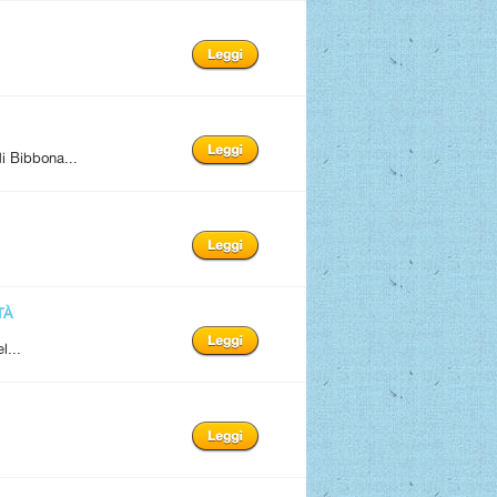
i Bibbona...
TÀ
l...