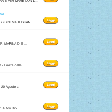
A E PER MARE CON L...
ANA
SS CINEMA TOSCAN...
I MARINA DI BI...
Piazza delle ...
20 Agosto a...
utori Bib...