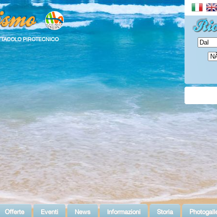
TTACOLO PIROTECNICO
Offerte
Eventi
News
Informazioni
Storia
Photogall