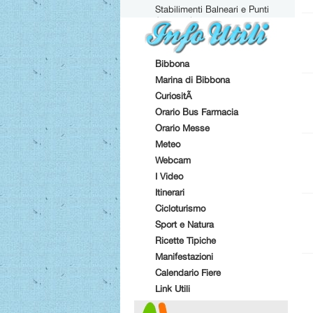
Stabilimenti Balneari e Punti
Attrezzati
Bibbona
Marina di Bibbona
CuriositÃ
Orario Bus Farmacia
Orario Messe
Meteo
Webcam
I Video
Itinerari
Cicloturismo
Sport e Natura
Ricette Tipiche
Manifestazioni
Calendario Fiere
Link Utili