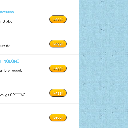
rcatino
i Bibbo...
ate de...
ll'INGEGNO
tembre eccet...
 ore 23 SPETTAC...