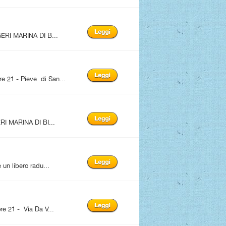
ERI MARINA DI B...
1 - Pieve di San...
I MARINA DI BI...
n libero radu...
21 - Via Da V...