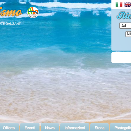
ATE DANZANTI
Offerte
Eventi
News
Informazioni
Storia
Photogall