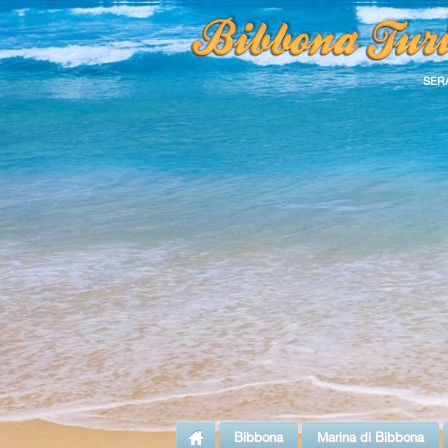
SER
Bibbona
Marina di Bibbona