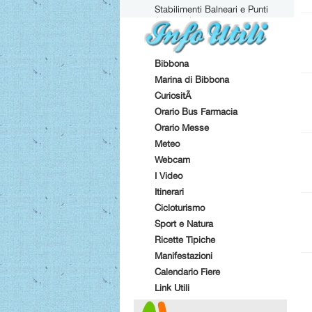
Stabilimenti Balneari e Punti
Attrezzati
Bibbona
Marina di Bibbona
CuriositÃ
Orario Bus Farmacia
Orario Messe
Meteo
Webcam
I Video
Itinerari
Cicloturismo
Sport e Natura
Ricette Tipiche
Manifestazioni
Calendario Fiere
Link Utili