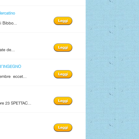
rcatino
i Bibbo...
ate de...
ll'INGEGNO
tembre eccet...
 ore 23 SPETTAC...