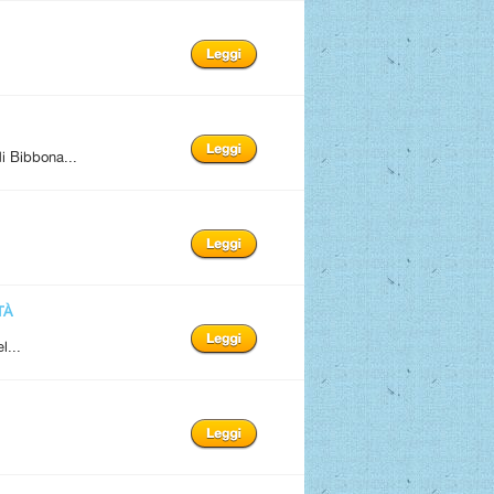
i Bibbona...
TÀ
l...