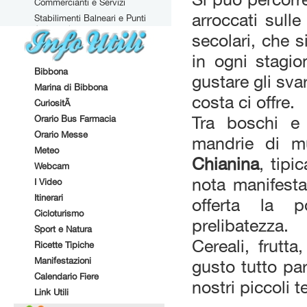
Commercianti e Servizi
arroccati sulle
Stabilimenti Balneari e Punti
Attrezzati
secolari, che 
in ogni stagi
Bibbona
gustare gli svar
Marina di Bibbona
costa ci offre.
CuriositÃ
Orario Bus Farmacia
Tra boschi e 
Orario Messe
mandrie di m
Meteo
Chianina
, tipi
Webcam
nota manifesta
I Video
Itinerari
offerta la p
Cicloturismo
prelibatezza.
Sport e Natura
Cereali, frutta
Ricette Tipiche
Manifestazioni
gusto tutto par
Calendario Fiere
nostri piccoli t
Link Utili