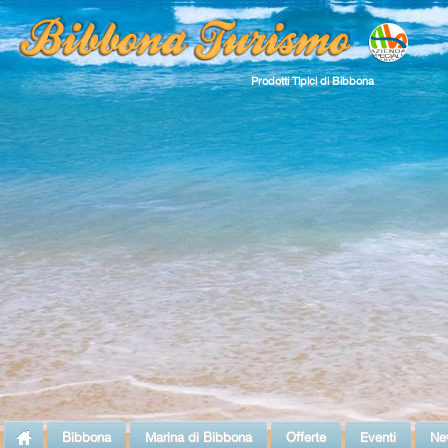
Prodotti Tipici di Bibbona
Bibbona
Marina di Bibbona
Offerte
Eventi
Ne