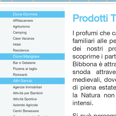
Dove Dormire
Prodotti T
Affittacamere
Agriturismo
I profumi che c
Camping
Case Vacanza
familiari alle 
Hotel
dei nostri pr
Residence
scoprirne i part
Dove Mangiare
Bibbona è attr
Bar e Gelaterie
Pizzeria al taglio
snoda attrav
Ristoranti
medievali, dove
Altri Servizi
di piena estat
Agenzie Immobiliari
Attività per Bambini
la Natura non
Attività Sportive
intensi.
Aziende Agricole
Centri Benessere
Si può percorr