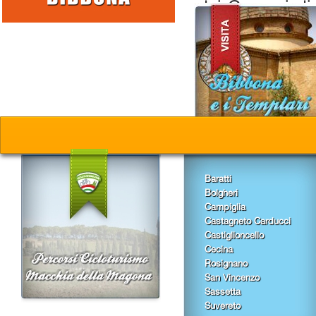
dei Comuni di 
costutuita da v
della zona, infa
Superiore
devo
Merlot ed un 
Baratti
Bolgheri
Campiglia
Castagneto Carducci
Castiglioncello
Cecina
Rosignano
San Vincenzo
Sassetta
Suvereto