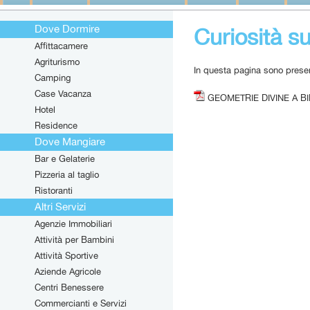
Dove Dormire
Curiosità s
Affittacamere
Agriturismo
In questa pagina sono presen
Camping
Case Vacanza
GEOMETRIE DIVINE A B
Hotel
Residence
Dove Mangiare
Bar e Gelaterie
Pizzeria al taglio
Ristoranti
Altri Servizi
Agenzie Immobiliari
Attività per Bambini
Attività Sportive
Aziende Agricole
Centri Benessere
Commercianti e Servizi