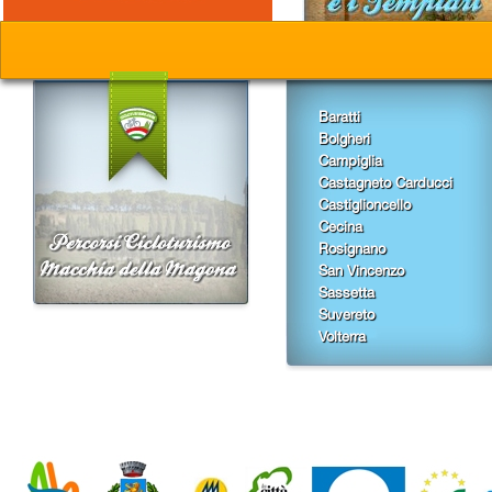
Baratti
Bolgheri
Campiglia
Castagneto Carducci
Castiglioncello
Cecina
Rosignano
San Vincenzo
Sassetta
Suvereto
Volterra