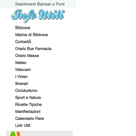
Stabilimenti Balneari e Punti
Attrezzati
Bibbona
Marina di Bibbona
CuriositÃ
Orario Bus Farmacia
Orario Messe
Meteo
Webcam
I Video
Itinerari
Cicloturismo
Sport e Natura
Ricette Tipiche
Manifestazioni
Calendario Fiere
Link Utili