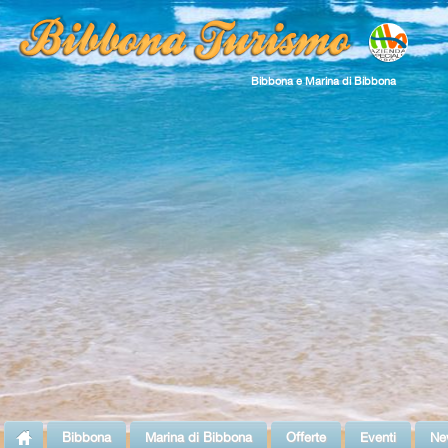
Bibbona e Marina di Bibbona
Bibbona
Marina di Bibbona
Offerte
Eventi
Ne