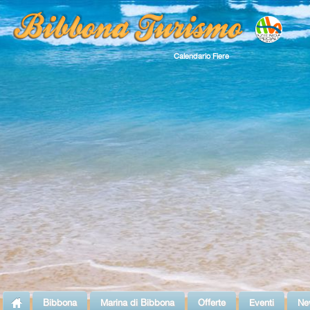
Calendario Fiere
Bibbona
Marina di Bibbona
Offerte
Eventi
Ne