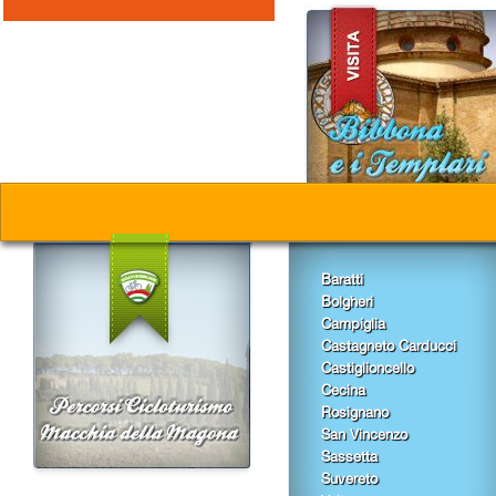
Baratti
Bolgheri
Campiglia
Castagneto Carducci
Castiglioncello
Cecina
Rosignano
San Vincenzo
Sassetta
Suvereto