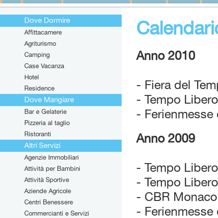
Dove Dormire
Calendari
Affittacamere
Agriturismo
Anno 2010
Camping
Case Vacanza
Hotel
- Fiera del Te
Residence
- Tempo Libero
Dove Mangiare
- Ferienmesse d
Bar e Gelaterie
Pizzeria al taglio
Ristoranti
Anno 2009
Altri Servizi
Agenzie Immobiliari
- Tempo Libero 
Attività per Bambini
- Tempo Libero
Attività Sportive
Aziende Agricole
- CBR Monaco G
Centri Benessere
- Ferienmesse d
Commercianti e Servizi