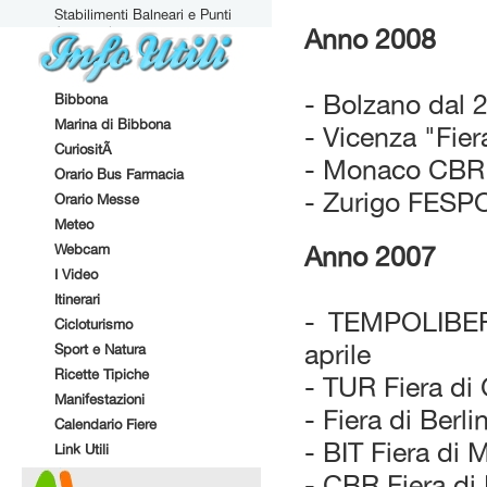
Stabilimenti Balneari e Punti
Attrezzati
Anno 2008
- Bolzano dal 2
Bibbona
Marina di Bibbona
- Vicenza "Fier
CuriositÃ
- Monaco CBR d
Orario Bus Farmacia
- Zurigo FESPO
Orario Messe
Meteo
Webcam
Anno 2007
I Video
Itinerari
- TEMPOLIBER
Cicloturismo
aprile
Sport e Natura
Ricette Tipiche
- TUR Fiera di
Manifestazioni
- Fiera di Berl
Calendario Fiere
- BIT Fiera di 
Link Utili
- CBR Fiera di