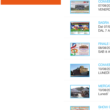
CONVER
07/08/2
VENERDÌ
SAGRA 
Dal 07/0
DAL 7 
FINALE
08/08/2
SAB 8 A
CONVER
10/08/2
LUNEDÌ 
MERCAT
10/08/2
Lunedì'
SHOW C