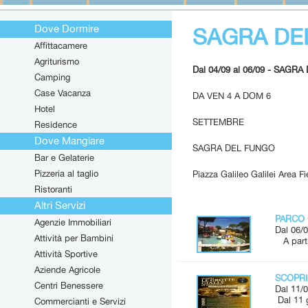
Dove Dormire
SAGRA DE
Affittacamere
Agriturismo
Dal 04/09 al 06/09 - SAGR
Camping
Case Vacanza
DA VEN 4 A DOM 6
Hotel
SETTEMBRE
Residence
Dove Mangiare
SAGRA DEL FUNGO
Bar e Gelaterie
Pizzeria al taglio
Piazza Galileo Galilei Area Fi
Ristoranti
Altri Servizi
PARCO 
Agenzie Immobiliari
Dal 06/0
Attività per Bambini
A parti
Attività Sportive
Aziende Agricole
SCOPRI
Centri Benessere
Dal 11/0
Dal 11 
Commercianti e Servizi