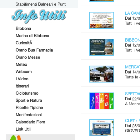
Stabilimenti Balneari e Punti
Attrezzati
LA CAM
Dal 12/0
Tutti i 
Bibbona
Marina di Bibbona
BIBBONA
CuriositÃ
Dal 12/0
Orario Bus Farmacia
Tutti i 
Orario Messe
Meteo
MERCAT
Webcam
Dal 14/0
Tutte l
I Video
Itinerari
Cicloturismo
SPETTAC
Dal 22/0
Sport e Natura
A Marina
Ricette Tipiche
Manifestazioni
CLET : 
Calendario Fiere
Dal 25/0
Link Utili
GIOVEDÌ