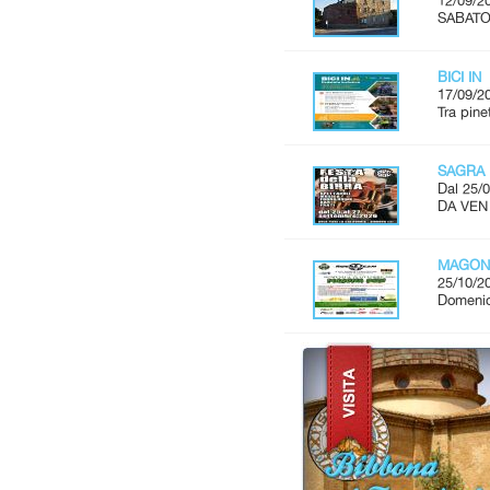
12/09/2
SABATO 
BICI IN
17/09/2
Tra pine
SAGRA 
Dal 25/0
DA VEN
MAGON
25/10/2
Domenic