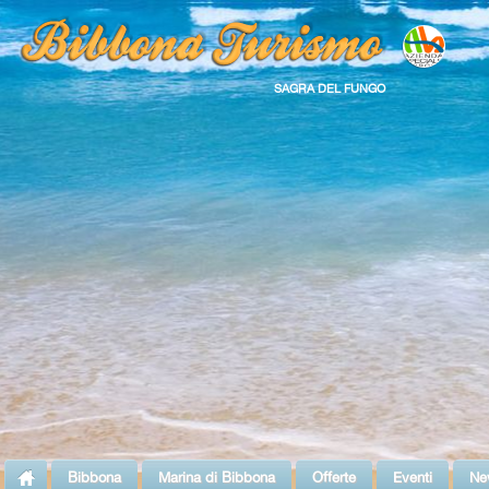
SAGRA DEL FUNGO
Bibbona
Marina di Bibbona
Offerte
Eventi
Ne