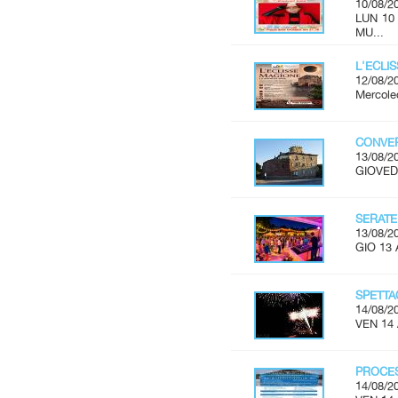
10/08/2
LUN 10
MU...
L'ECLI
12/08/2
Mercoled
CONVER
13/08/2
GIOVEDÌ
SERATE
13/08/2
GIO 13 
SPETTA
14/08/2
VEN 14
PROCES
14/08/2