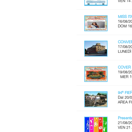
VEN 14
MISS I
16/08/2
DOM 16
CONVER
17/08/2
LUNEDÌ 
COVER 
19/08/2
MER 19 
94ª FI
Dal 20/0
AREA FI
Present
21/08/2
VEN 21 