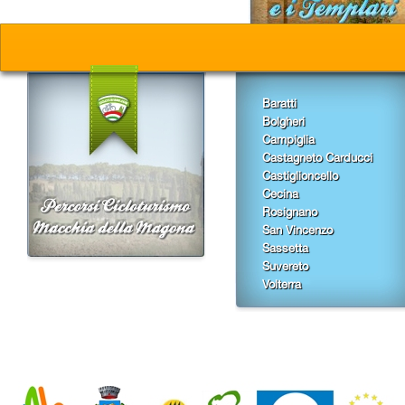
Baratti
Bolgheri
Campiglia
Castagneto Carducci
Castiglioncello
Cecina
Rosignano
San Vincenzo
Sassetta
Suvereto
Volterra