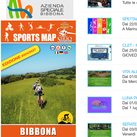
Tutte l
SPETTAC
Dal 22/0
A Marina
CLET : 
Dal 25/0
GIOVEDÌ
VITA A
Dal 01/0
Da Merco
LUNA P
Dal 01/0
Dal 1 lu
SERATE
Dal 03/0
Venerdì 