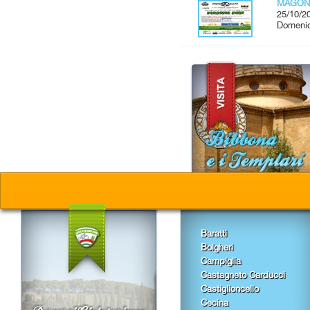
MAGON
25/10/2
Domenic
Baratti
Bolgheri
Campiglia
Castagneto Carducci
Castiglioncello
Cecina