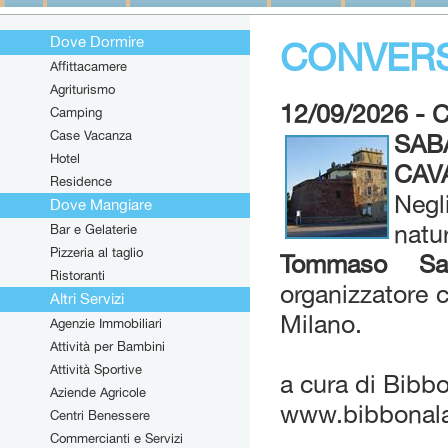
Dove Dormire
CONVERS
Affittacamere
Agriturismo
12/09/2026 -
Camping
Case Vacanza
SAB
Hotel
CAV
Residence
Negl
Dove Mangiare
natu
Bar e Gelaterie
Pizzeria al taglio
Tommaso Sac
Ristoranti
organizzatore 
Altri Servizi
Milano.
Agenzie Immobiliari
Attività per Bambini
Attività Sportive
a cura di Bib
Aziende Agricole
www.bibbonalab
Centri Benessere
Commercianti e Servizi