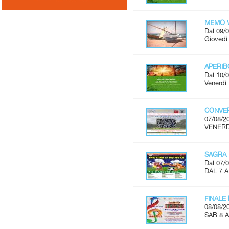
MEMO V
Dal 09/0
Giovedì 
APERI
Dal 10/0
Venerdì 
CONVER
07/08/2
VENERDÌ
SAGRA 
Dal 07/0
DAL 7 
FINALE
08/08/2
SAB 8 A