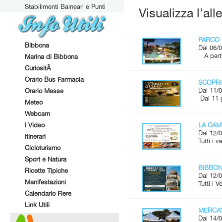
Stabilimenti Balneari e Punti
Visualizza l'all
Attrezzati
PARCO 
Bibbona
Dal 06/0
A parti
Marina di Bibbona
CuriositÃ
Orario Bus Farmacia
SCOPRI
Dal 11/0
Orario Messe
Dal 11 
Meteo
Webcam
I Video
LA CAM
Dal 12/0
Itinerari
Tutti i 
Cicloturismo
Sport e Natura
BIBBONA
Ricette Tipiche
Dal 12/0
Manifestazioni
Tutti i 
Calendario Fiere
Link Utili
MERCAT
Dal 14/0