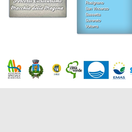
Rosignano
San Vincenzo
Sassetta
Suvereto
Volterra