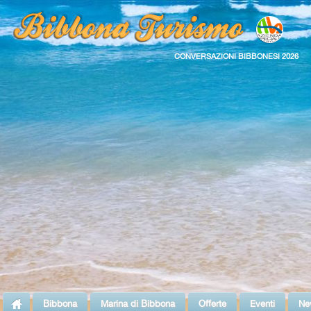
CONVERSAZIONI BIBBONESI 2026
Bibbona
Marina di Bibbona
Offerte
Eventi
Ne