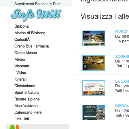
Stabilimenti Balneari e Punti
Attrezzati
Visualizza l'all
Bibbona
PARCO 
Marina di Bibbona
Dal 06/0
CuriositÃ
A parti
Orario Bus Farmacia
Orario Messe
SCOPRI
Meteo
Dal 11/0
Dal 11 
Webcam
I Video
Itinerari
LA CAM
Cicloturismo
Dal 12/0
Tutti i 
Sport e Natura
Ricette Tipiche
Manifestazioni
BIBBONA
Dal 12/0
Calendario Fiere
Tutti i 
Link Utili