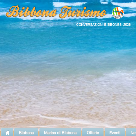
CONVERSAZIONI BIBBONESI 2026
Bibbona
Marina di Bibbona
Offerte
Eventi
Ne