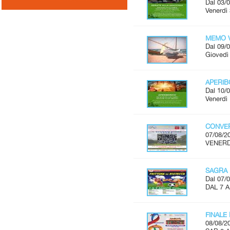
Dal 03/0
Venerdì 
MEMO V
Dal 09/0
Giovedì 
APERI
Dal 10/0
Venerdì 
CONVER
07/08/2
VENERDÌ
SAGRA 
Dal 07/0
DAL 7 
FINALE
08/08/2