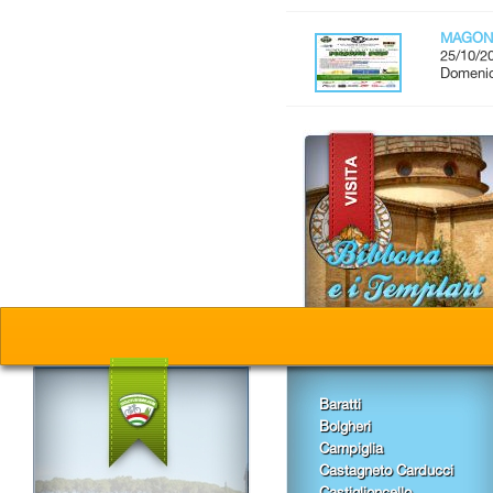
MAGON
25/10/2
Domenic
Baratti
Bolgheri
Campiglia
Castagneto Carducci
Castiglioncello