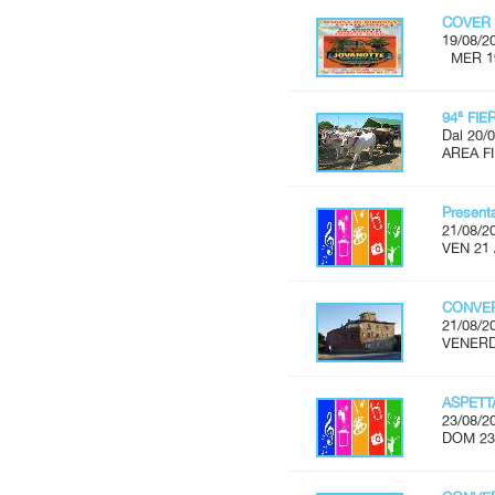
COVER 
19/08/2
MER 19 
94ª FI
Dal 20/0
AREA FI
Present
21/08/2
VEN 21 
CONVER
21/08/2
VENERDÌ
ASPET
23/08/2
DOM 23