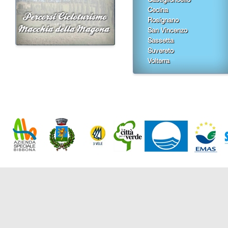
Cecina
Rosignano
San Vincenzo
Sassetta
Suvereto
Volterra