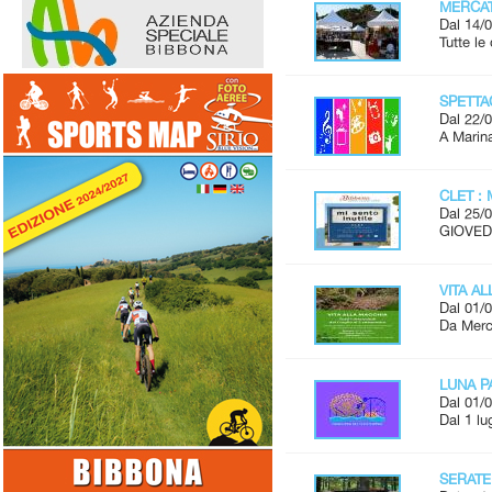
MERCAT
Dal 14/0
Tutte l
SPETTAC
Dal 22/0
A Marina
CLET : 
Dal 25/0
GIOVEDÌ
VITA A
Dal 01/0
Da Merco
LUNA P
Dal 01/0
Dal 1 lu
SERATE