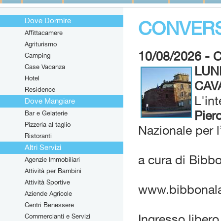
Dove Dormire
CONVERS
Affittacamere
Agriturismo
10/08/2026 -
Camping
Case Vacanza
LUN
Hotel
CAV
Residence
L'int
Dove Mangiare
Pier
Bar e Gelaterie
Pizzeria al taglio
Nazionale per l’
Ristoranti
Altri Servizi
a cura di Bib
Agenzie Immobiliari
Attività per Bambini
Attività Sportive
www.bibbonalab
Aziende Agricole
Centri Benessere
Commercianti e Servizi
Ingresso libero