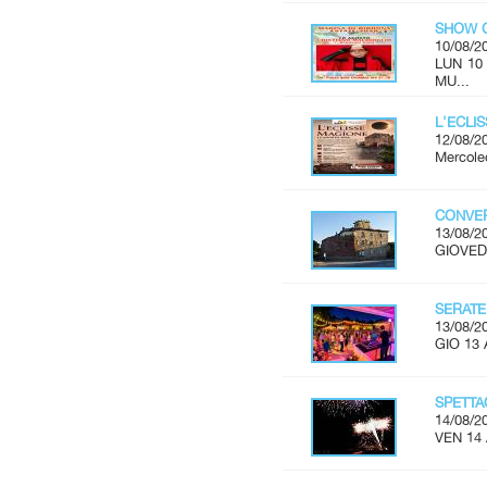
SHOW C
10/08/2
LUN 10
MU...
L'ECLI
12/08/2
Mercoled
CONVER
13/08/2
GIOVEDÌ
SERATE
13/08/2
GIO 13 
SPETTA
14/08/2
VEN 14