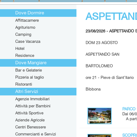
Dove Dormire
ASPETTAN
Affittacamere
Agriturismo
23/08/2026 - ASPETTAND
Camping
Case Vacanza
DOM 23 AGOSTO
Hotel
ASPETTANDO SAN
Residence
Dove Mangiare
BARTOLOMEO
Bar e Gelaterie
Pizzeria al taglio
ore 21 - Pieve di Sant’Ilario
Ristoranti
Bibbona
Altri Servizi
Agenzie Immobiliari
Attività per Bambini
PARCO 
Attività Sportive
Dal 06/0
A parti
Aziende Agricole
Centri Benessere
Commercianti e Servizi
SCOPRI