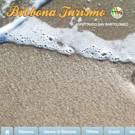
ASPETTANDO SAN BARTOLOMEO
Bibbona
Marina di Bibbona
Offerte
Eventi
Ne