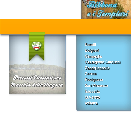
Baratti
Bolgheri
Campiglia
Castagneto Carducci
Castiglioncello
Cecina
Rosignano
San Vincenzo
Sassetta
Suvereto
Volterra