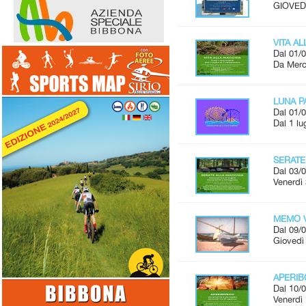
GIOVEDÌ
VITA A
Dal 01/0
Da Merco
LUNA P
Dal 01/0
Dal 1 lu
SERATE
Dal 03/0
Venerdì 
MEMO V
Dal 09/0
Giovedì 
APERI
Dal 10/0
Venerdì 