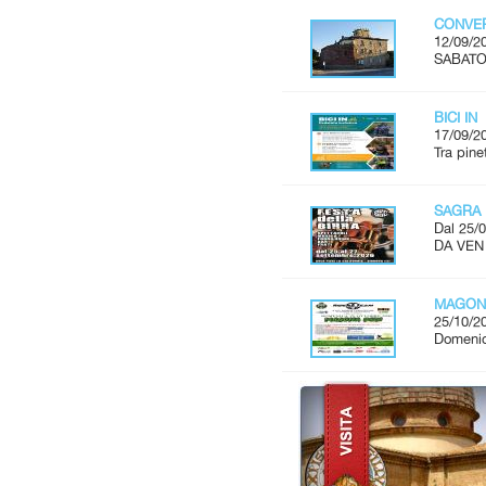
CONVER
12/09/2
SABATO 
BICI IN
17/09/2
Tra pine
SAGRA 
Dal 25/0
DA VEN
MAGON
25/10/2
Domenic