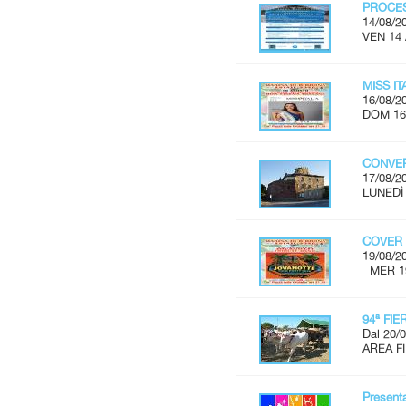
PROCES
14/08/2
VEN 14
MISS I
16/08/2
DOM 16
CONVER
17/08/2
LUNEDÌ 
COVER 
19/08/2
MER 19 
94ª FI
Dal 20/0
AREA FI
Present