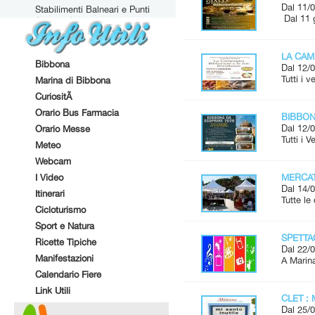
Dal 11/0
Stabilimenti Balneari e Punti
Dal 11 
Attrezzati
LA CAM
Bibbona
Dal 12/0
Tutti i 
Marina di Bibbona
CuriositÃ
Orario Bus Farmacia
BIBBONA
Dal 12/0
Orario Messe
Tutti i 
Meteo
Webcam
I Video
MERCAT
Dal 14/0
Itinerari
Tutte l
Cicloturismo
Sport e Natura
SPETTAC
Ricette Tipiche
Dal 22/0
Manifestazioni
A Marina
Calendario Fiere
Link Utili
CLET : 
Dal 25/0