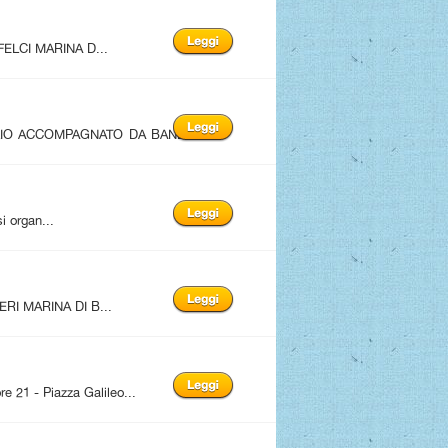
FELCI MARINA D...
LIO ACCOMPAGNATO DA BAND
i organ...
RI MARINA DI B...
1 - Piazza Galileo...