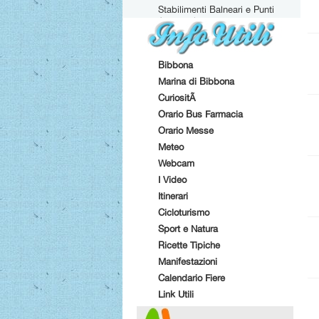
Stabilimenti Balneari e Punti
Attrezzati
Bibbona
Marina di Bibbona
CuriositÃ
Orario Bus Farmacia
Orario Messe
Meteo
Webcam
I Video
Itinerari
Cicloturismo
Sport e Natura
Ricette Tipiche
Manifestazioni
Calendario Fiere
Link Utili