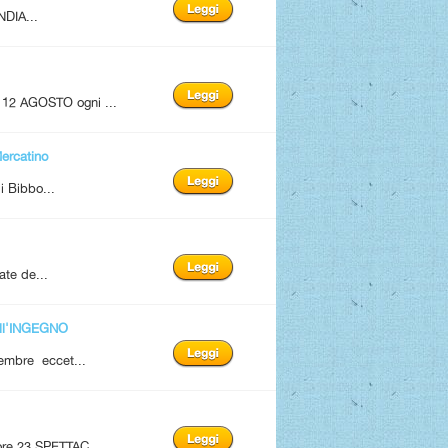
NDIA...
12 AGOSTO ogni ...
rcatino
i Bibbo...
ate de...
ll'INGEGNO
tembre eccet...
 ore 23 SPETTAC...