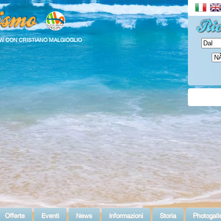
W CON CRISTIANO MALGIOGLIO
Offerte
Eventi
News
Informazioni
Storia
Photogall