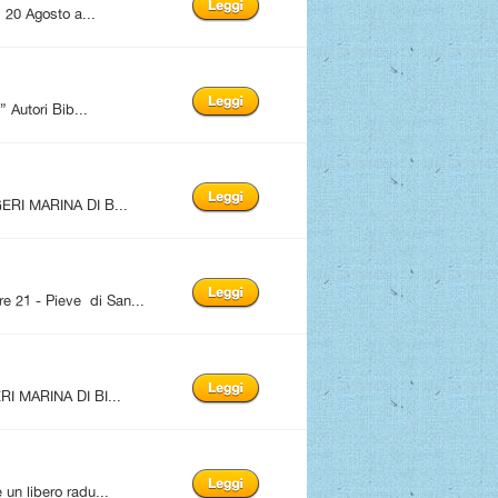
20 Agosto a...
utori Bib...
ERI MARINA DI B...
1 - Pieve di San...
I MARINA DI BI...
n libero radu...