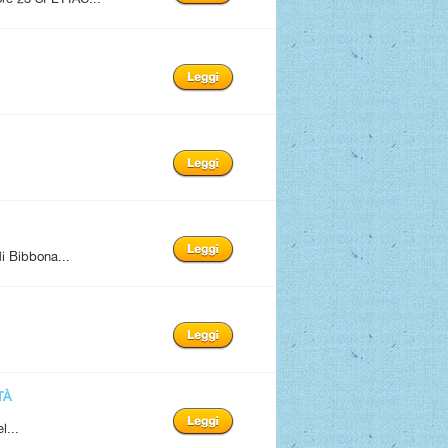
i Bibbona...
TÀ
l...