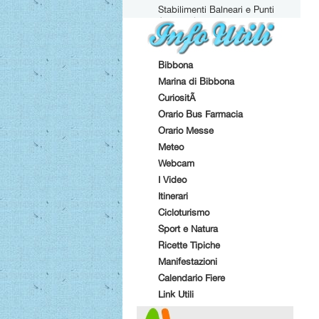
Stabilimenti Balneari e Punti
Attrezzati
Bibbona
Marina di Bibbona
CuriositÃ
Orario Bus Farmacia
Orario Messe
Meteo
Webcam
I Video
Itinerari
Cicloturismo
Sport e Natura
Ricette Tipiche
Manifestazioni
Calendario Fiere
Link Utili