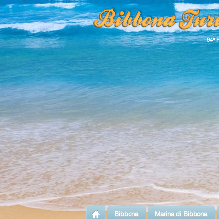
94ª 
Bibbona
Marina di Bibbona