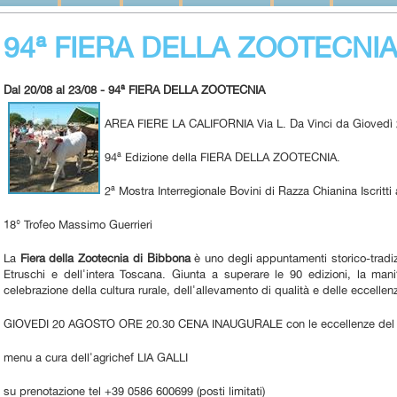
94ª FIERA DELLA ZOOTECNI
Dal 20/08 al 23/08 - 94ª FIERA DELLA ZOOTECNIA
AREA FIERE LA CALIFORNIA Via L. Da Vinci da Giovedì
94ª Edizione della FIERA DELLA ZOOTECNIA.
2ª Mostra Interregionale Bovini di Razza Chianina Iscritt
18° Trofeo Massimo Guerrieri
La
Fiera della Zootecnia di Bibbona
è uno degli appuntamenti storico-tradizi
Etruschi e dell'intera Toscana. Giunta a superare le 90 edizioni, la man
celebrazione della cultura rurale, dell'allevamento di qualità e delle eccellen
GIOVEDI 20 AGOSTO ORE 20.30 CENA INAUGURALE con le eccellenze del
menu a cura dell'agrichef LIA GALLI
su prenotazione tel +39 0586 600699 (posti limitati)