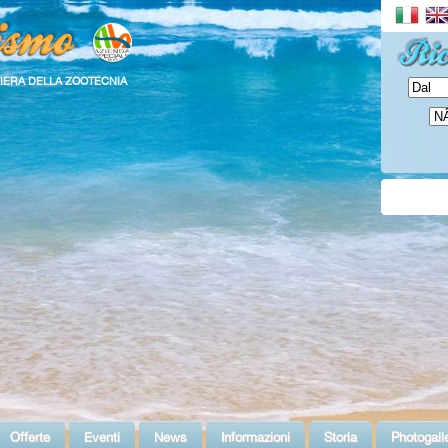
FIERA DELLA ZOOTECNIA
Offerte
Eventi
News
Informazioni
Storia
Photogall