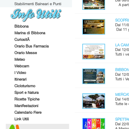
Dal 06/0
Stabilimenti Balneari e Punti
A parti
Attrezzati
SCOPRI
Dal 11/0
Bibbona
Dal 11 
Marina di Bibbona
CuriositÃ
LA CAM
Orario Bus Farmacia
Dal 12/0
Orario Messe
Tutti i 
Meteo
Webcam
BIBBONA
I Video
Dal 12/0
Tutti i 
Itinerari
Cicloturismo
Sport e Natura
MERCAT
Ricette Tipiche
Dal 14/0
Tutte l
Manifestazioni
Calendario Fiere
Link Utili
SPETTAC
Dal 22/0
A Marina