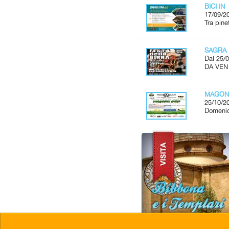
BICI IN
17/09/2
Tra pine
SAGRA 
Dal 25/0
DA VEN
MAGON
25/10/2
Domenic