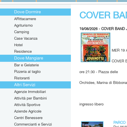
Dove Dormire
COVER BA
Affittacamere
Agriturismo
19/08/2026 - COVER BAND
Camping
Case Vacanza
Hotel
MER 19
Residence
Dove Mangiare
COVER 
Bar e Gelaterie
Pizzeria al taglio
ore 21:30 - Piazza delle
Ristoranti
Orchidee, Marina di Bibbona
Altri Servizi
Agenzie Immobiliari
Attività per Bambini
ingresso libero
Attività Sportive
Aziende Agricole
Centri Benessere
PARCO 
Commercianti e Servizi