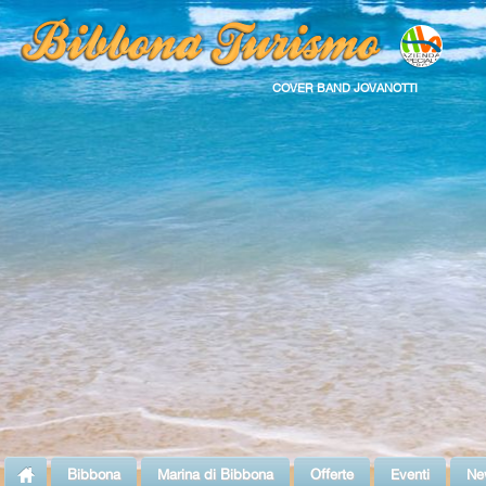
COVER BAND JOVANOTTI
Bibbona
Marina di Bibbona
Offerte
Eventi
Ne