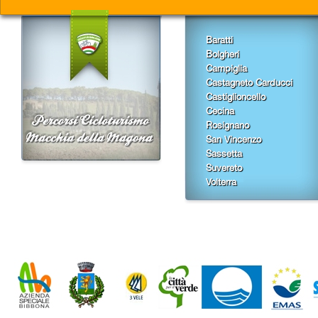
Baratti
Bolgheri
Campiglia
Castagneto Carducci
Castiglioncello
Cecina
Rosignano
San Vincenzo
Sassetta
Suvereto
Volterra