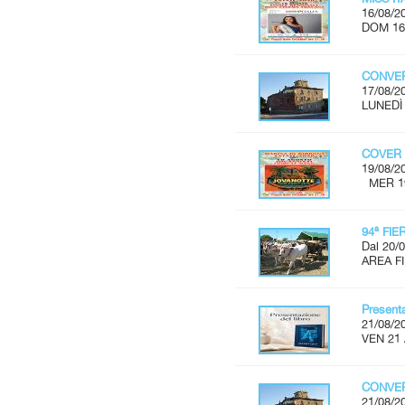
16/08/2
DOM 16
CONVER
17/08/2
LUNEDÌ 
COVER 
19/08/2
MER 19 
94ª FI
Dal 20/0
AREA FI
Present
21/08/2
VEN 21 
CONVER
21/08/2