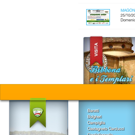
MAGON
25/10/2
Domenic
Baratti
Bolgheri
Campiglia
Castagneto Carducci
Castiglioncello