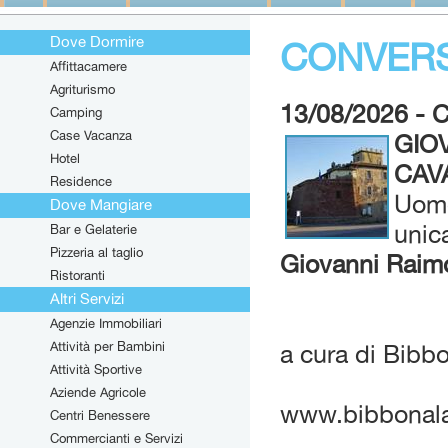
Dove Dormire
CONVERS
Affittacamere
Agriturismo
13/08/2026 -
Camping
Case Vacanza
GIO
Hotel
CAV
Residence
Uomo
Dove Mangiare
unic
Bar e Gelaterie
Pizzeria al taglio
Giovanni Raim
Ristoranti
Altri Servizi
Agenzie Immobiliari
Attività per Bambini
a cura di Bib
Attività Sportive
Aziende Agricole
www.bibbonalab
Centri Benessere
Commercianti e Servizi