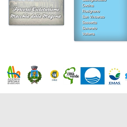
Cecina
Rosignano
San Vincenzo
Sassetta
Suvereto
Volterra