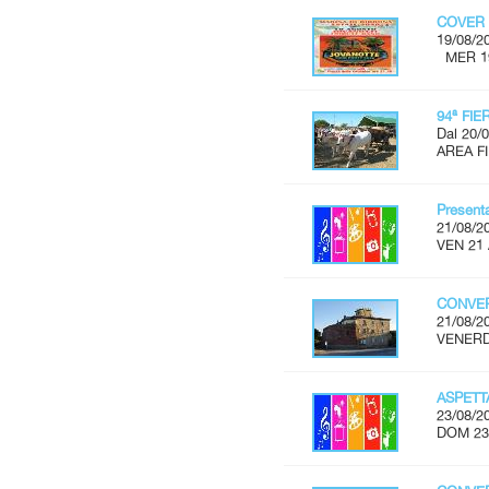
COVER 
19/08/2
MER 19 
94ª FI
Dal 20/0
AREA FI
Present
21/08/2
VEN 21 
CONVER
21/08/2
VENERDÌ
ASPET
23/08/2
DOM 23