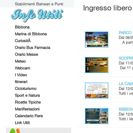
Stabilimenti Balneari e Punti
Ingresso libero
Attrezzati
Bibbona
PARCO 
Marina di Bibbona
Dal 06/0
CuriositÃ
A parti
Orario Bus Farmacia
Orario Messe
SCOPRI
Meteo
Dal 11/0
Dal 11 
Webcam
I Video
Itinerari
LA CAM
Cicloturismo
Dal 12/0
Tutti i 
Sport e Natura
Ricette Tipiche
Manifestazioni
BIBBONA
Dal 12/0
Calendario Fiere
Tutti i 
Link Utili