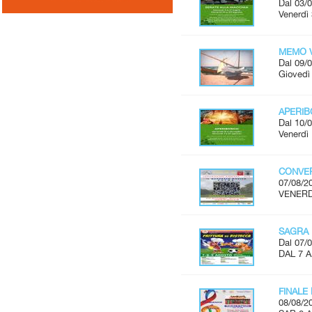
Dal 03/0
Venerdì 
MEMO V
Dal 09/0
Giovedì 
APERI
Dal 10/0
Venerdì 
CONVER
07/08/2
VENERDÌ
SAGRA 
Dal 07/0
DAL 7 
FINALE
08/08/2