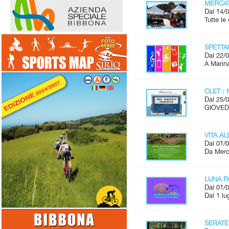
MERCAT
Dal 14/0
Tutte l
SPETTAC
Dal 22/0
A Marina
CLET : 
Dal 25/0
GIOVEDÌ
VITA A
Dal 01/0
Da Merco
LUNA P
Dal 01/0
Dal 1 lu
SERATE