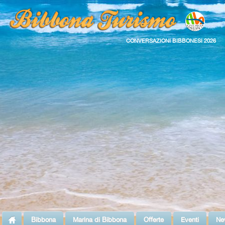
CONVERSAZIONI BIBBONESI 2026
Bibbona
Marina di Bibbona
Offerte
Eventi
Ne