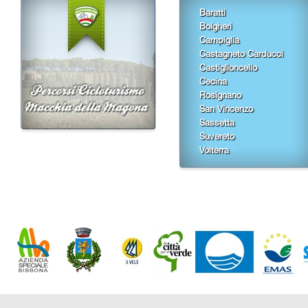
Baratti
Bolgheri
Campiglia
Castagneto Carducci
Castiglioncello
Cecina
Rosignano
San Vincenzo
Sassetta
Suvereto
Volterra