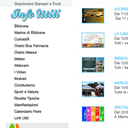
Stabilimenti Balneari e Punti
Attrezzati
SCOPRI
Dal 11/0
Dal 11 
Bibbona
Marina di Bibbona
LA CAM
Dal 12/0
CuriositÃ
Tutti i 
Orario Bus Farmacia
Orario Messe
BIBBONA
Meteo
Dal 12/0
Webcam
Tutti i 
I Video
Itinerari
MERCAT
Cicloturismo
Dal 14/0
Sport e Natura
Tutte l
Ricette Tipiche
Manifestazioni
SPETTAC
Calendario Fiere
Dal 22/0
A Marina
Link Utili