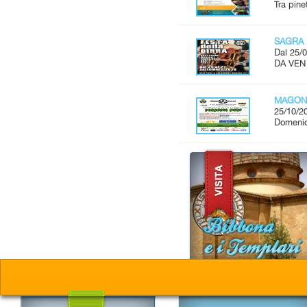
Tra pine
SAGRA 
Dal 25/0
DA VEN
MAGON
25/10/2
Domenic