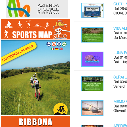
CLET : 
Dal 25/0
GIOVEDÌ
VITA A
Dal 01/0
Da Merco
LUNA P
Dal 01/0
Dal 1 lu
SERATE
Dal 03/0
Venerdì 
MEMO V
Dal 09/0
Giovedì 
APERI