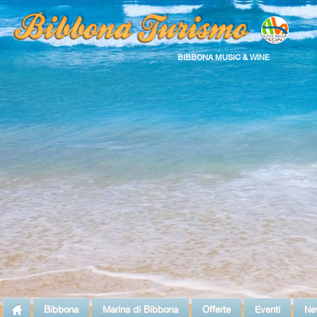
BIBBONA MUSIC & WINE
Bibbona
Marina di Bibbona
Offerte
Eventi
Ne