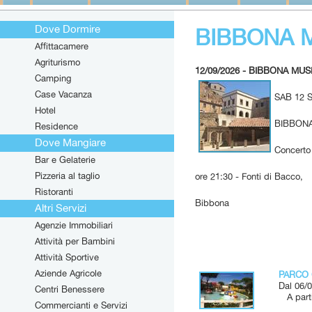
Dove Dormire
BIBBONA M
Affittacamere
Agriturismo
12/09/2026 - BIBBONA MUS
Camping
Case Vacanza
SAB 12 
Hotel
BIBBONA
Residence
Dove Mangiare
Concerto
Bar e Gelaterie
Pizzeria al taglio
ore 21:30 - Fonti di Bacco,
Ristoranti
Bibbona
Altri Servizi
Agenzie Immobiliari
Attività per Bambini
Attività Sportive
Aziende Agricole
PARCO 
Dal 06/0
Centri Benessere
A parti
Commercianti e Servizi