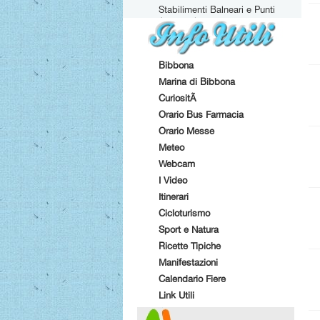
Stabilimenti Balneari e Punti
Attrezzati
Bibbona
Marina di Bibbona
CuriositÃ
Orario Bus Farmacia
Orario Messe
Meteo
Webcam
I Video
Itinerari
Cicloturismo
Sport e Natura
Ricette Tipiche
Manifestazioni
Calendario Fiere
Link Utili