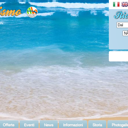
 IN
Offerte
Eventi
News
Informazioni
Storia
Photogall