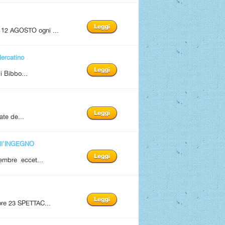
12 AGOSTO ogni ...
rcatino
i Bibbo...
ate de...
ll'INGEGNO
tembre eccet...
 ore 23 SPETTAC...