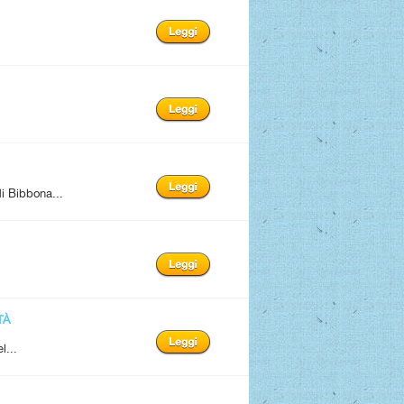
i Bibbona...
TÀ
l...