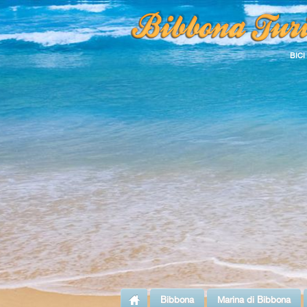
BICI
Bibbona
Marina di Bibbona