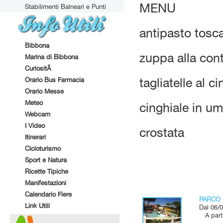
MENU
Stabilimenti Balneari e Punti
Attrezzati
antipasto tosc
Bibbona
zuppa alla con
Marina di Bibbona
CuriositÃ
Orario Bus Farmacia
tagliatelle al c
Orario Messe
Meteo
cinghiale in u
Webcam
I Video
crostata
Itinerari
Cicloturismo
Sport e Natura
Ricette Tipiche
Manifestazioni
Calendario Fiere
PARCO 
Link Utili
Dal 06/0
A parti