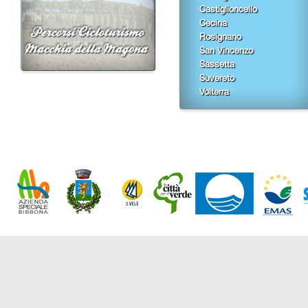
Castiglioncello
Cecina
Rosignano
San Vincenzo
Sassetta
Suvereto
Volterra