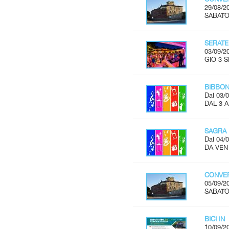
29/08/2
SABATO 
SERATE
03/09/2
GIO 3 S
BIBBON
Dal 03/0
DAL 3 
SAGRA 
Dal 04/0
DA VEN 
CONVER
05/09/2
SABATO 
BICI IN
10/09/2