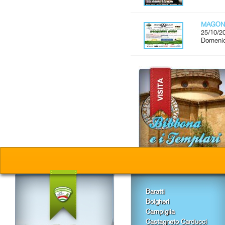
MAGON
25/10/2
Domenic
Baratti
Bolgheri
Campiglia
Castagneto Carducci