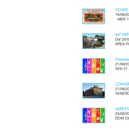
COVER 
19/08/2
MER 19 
94ª FI
Dal 20/0
AREA FI
Present
21/08/2
VEN 21 
CONVER
21/08/2
VENERDÌ
ASPET
23/08/2
DOM 23