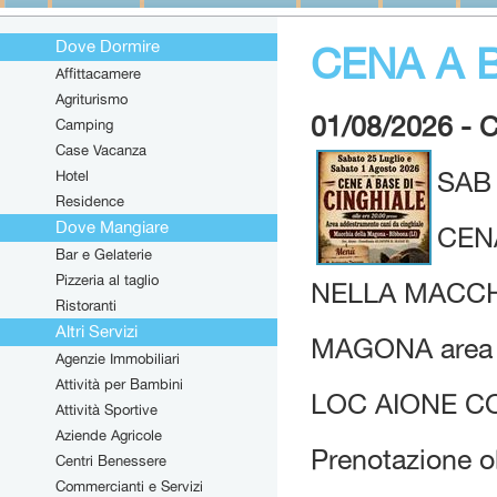
Dove Dormire
CENA A 
Affittacamere
Agriturismo
01/08/2026 -
Camping
Case Vacanza
Hotel
SAB
Residence
Dove Mangiare
CEN
Bar e Gelaterie
Pizzeria al taglio
NELLA MACCH
Ristoranti
Altri Servizi
MAGONA area a
Agenzie Immobiliari
Attività per Bambini
LOC AIONE CO
Attività Sportive
Aziende Agricole
Prenotazione o
Centri Benessere
Commercianti e Servizi