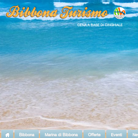
CENA A BASE DI CINGHIALE
Bibbona
Marina di Bibbona
Offerte
Eventi
Ne