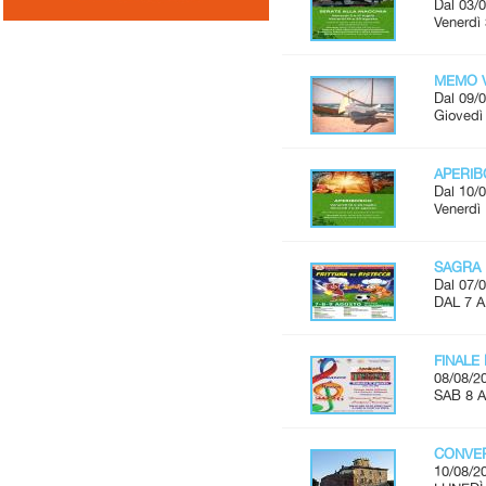
Dal 03/0
Venerdì 
MEMO V
Dal 09/0
Giovedì 
APERI
Dal 10/0
Venerdì 
SAGRA 
Dal 07/0
DAL 7 
FINALE
08/08/2
SAB 8 A
CONVER
10/08/2