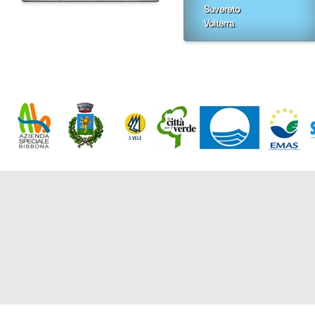
Suvereto
Volterra