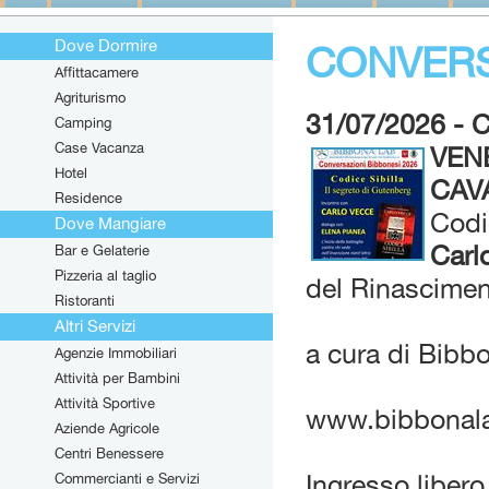
Dove Dormire
CONVERS
Affittacamere
Agriturismo
31/07/2026 -
Camping
Case Vacanza
VEN
Hotel
CAV
Residence
Codi
Dove Mangiare
Carl
Bar e Gelaterie
Pizzeria al taglio
del Rinasciment
Ristoranti
Altri Servizi
a cura di Bib
Agenzie Immobiliari
Attività per Bambini
Attività Sportive
www.bibbonalab
Aziende Agricole
Centri Benessere
Commercianti e Servizi
Ingresso libero