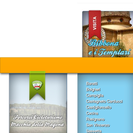
Baratti
Bolgheri
Campiglia
Castagneto Carducci
Castiglioncello
Cecina
Rosignano
San Vincenzo
Sassetta