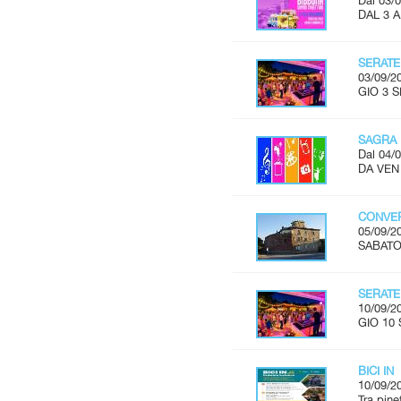
Dal 03/0
DAL 3 
SERATE
03/09/2
GIO 3 S
SAGRA 
Dal 04/0
DA VEN 
CONVER
05/09/2
SABATO 
SERATE
10/09/2
GIO 10 
BICI IN
10/09/2
Tra pine