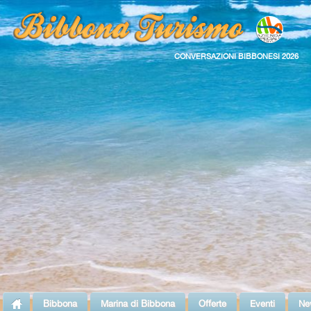
CONVERSAZIONI BIBBONESI 2026
Bibbona
Marina di Bibbona
Offerte
Eventi
Ne