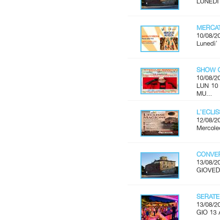
LUNEDÌ 
MERCAT
10/08/2
Lunedì'
SHOW C
10/08/2
LUN 10
MU...
L'ECLI
12/08/2
Mercoled
CONVER
13/08/2
GIOVEDÌ
SERATE
13/08/2
GIO 13 