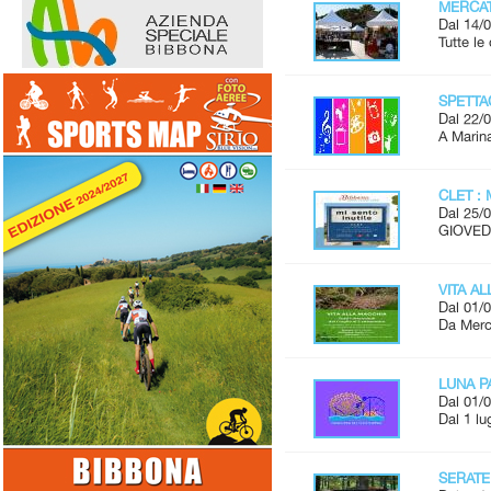
MERCAT
Dal 14/0
Tutte l
SPETTAC
Dal 22/0
A Marina
CLET : 
Dal 25/0
GIOVEDÌ
VITA A
Dal 01/0
Da Merco
LUNA P
Dal 01/0
Dal 1 lu
SERATE