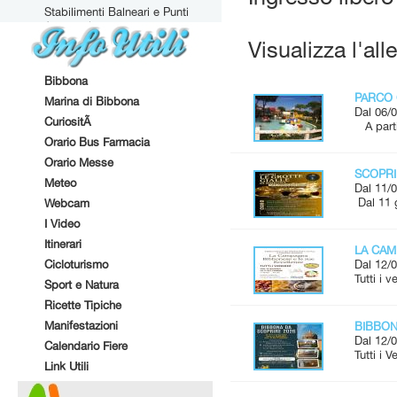
Stabilimenti Balneari e Punti
Attrezzati
Visualizza l'all
Bibbona
PARCO 
Marina di Bibbona
Dal 06/0
CuriositÃ
A parti
Orario Bus Farmacia
Orario Messe
SCOPRI
Meteo
Dal 11/0
Dal 11 
Webcam
I Video
Itinerari
LA CAM
Cicloturismo
Dal 12/0
Tutti i 
Sport e Natura
Ricette Tipiche
Manifestazioni
BIBBONA
Dal 12/0
Calendario Fiere
Tutti i 
Link Utili