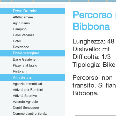
Dove Dormire
Percorso 
Affittacamere
Bibbona
Agriturismo
Camping
Case Vacanza
Lunghezza: 48
Hotel
Residence
Dislivello: mt
Dove Mangiare
Difficoltà: 1/3
Bar e Gelaterie
Tipologia: Bike
Pizzeria al taglio
Ristoranti
Percorso non 
Altri Servizi
Agenzie Immobiliari
transito. Si fia
Attività per Bambini
Bibbona.
Attività Sportive
Aziende Agricole
Centri Benessere
Commercianti e Servizi