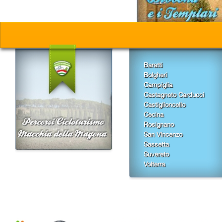
Baratti
Bolgheri
Campiglia
Castagneto Carducci
Castiglioncello
Cecina
Rosignano
San Vincenzo
Sassetta
Suvereto
Volterra