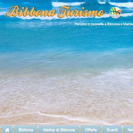
Percorsi in bicicletta a Bibbona e Marin
Bibbona
Marina di Bibbona
Offerte
Eventi
Ne