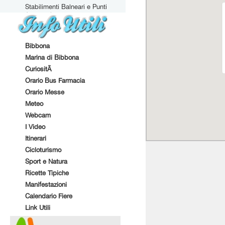
Stabilimenti Balneari e Punti
Attrezzati
Bibbona
Marina di Bibbona
CuriositÃ
Orario Bus Farmacia
Orario Messe
Meteo
Webcam
I Video
Itinerari
Cicloturismo
Sport e Natura
Ricette Tipiche
Manifestazioni
Calendario Fiere
Link Utili