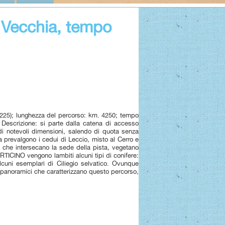
a Vecchia, tempo
225); lunghezza del percorso: km. 4250; tempo
. Descrizione: si parte dalla catena di accesso
i notevoli dimensioni, salendo di quota senza
via prevalgono i cedui di Leccio, misto al Cerro e
i che intersecano la sede della pista, vegetano
ORTICINO vengono lambiti alcuni tipi di conifere:
lcuni esemplari di Ciliegio selvatico. Ovunque
 panoramici che caratterizzano questo percorso,