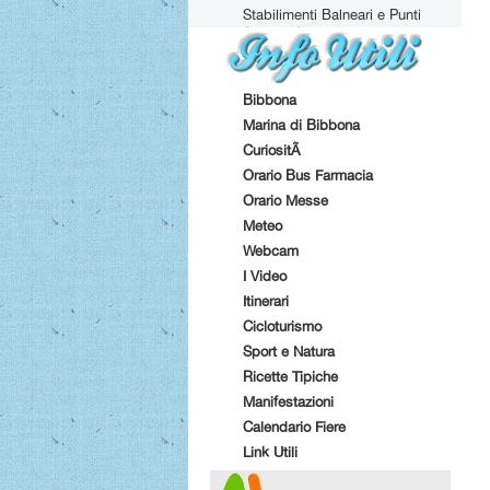
Stabilimenti Balneari e Punti
Attrezzati
Bibbona
Marina di Bibbona
CuriositÃ
Orario Bus Farmacia
Orario Messe
Meteo
Webcam
I Video
Itinerari
Cicloturismo
Sport e Natura
Ricette Tipiche
Manifestazioni
Calendario Fiere
Link Utili