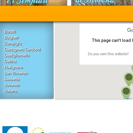
Baratti
Bolgheri
This page can't load
Campiglia
Castagneto Carducci
Do you own this website?
Castiglioncello
Cecina
Rosignano
San Vincenzo
Sassetta
Suvereto
Volterra