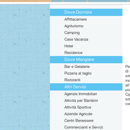
Dove Dormire
Affittacamere
Agriturismo
Camping
Case Vacanza
Hotel
Residence
Dove Mangiare
Bar e Gelaterie
Pe
di
Pizzeria al taglio
si
Ristoranti
in
al
Altri Servizi
pi
Agenzie Immobiliari
Ci
so
Attività per Bambini
co
Attività Sportive
Aziende Agricole
Centri Benessere
Commercianti e Servizi