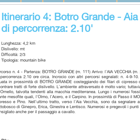
Itinerario 4: Botro Grande - Ai
di percorrenza: 2.10'
Lunghezza: 4,2 km
Dislivello: mt
Difficoltà: 2/3
Tipologia: mountain bike
rcorso n. 4 - Partenza: BOTRO GRANDE (m. 111) Arrivo: l'AIA VECCHIA (m. 
 percorrenza 2.10 ore circa. Incrocio con altri percorsi segnalati: n. 4-9-10
tuata in prossimità di BOTRO GRANDE costeggiando dei filari di cipresso d
contrare tratti di forte dislivello. L'ambiente attraversato è molto vario; tutta
l'Ornello, talvolta tendenti alla macchia mediterranea. Lungo i numerosi foss
ante mesofite quali, l'Olmo, l'Acero, e il Carpino. In prossimità di Passo il M
presso e Pino. Nell'ultimo tratto, verso l'Aia Vecchia, sono da segnalare a
ttobosco di Ginepro, Erica, Ginestra e Lentisco. Numerosi e pregevoli i punti
nsigliato anche per il passaggio a cavallo.