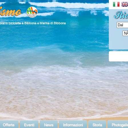
rsi in bicicletta a Bibbona e Marina di Bibbona
Offerte
Eventi
News
Informazioni
Storia
Photogall