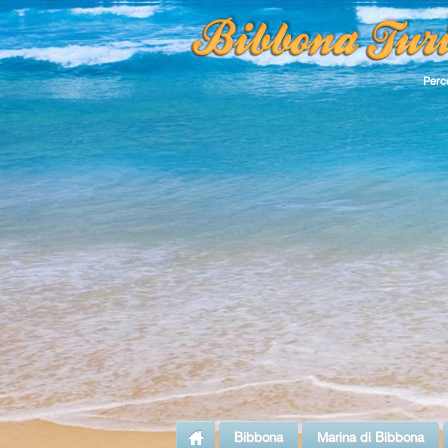
Perco
Bibbona
Marina di Bibbona