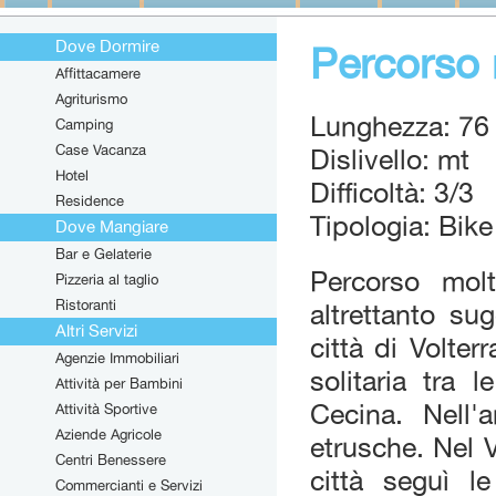
Dove Dormire
Percorso 
Affittacamere
Agriturismo
Lunghezza: 76
Camping
Case Vacanza
Dislivello: mt
Hotel
Difficoltà: 3/3
Residence
Tipologia: Bike
Dove Mangiare
Bar e Gelaterie
Percorso molt
Pizzeria al taglio
Ristoranti
altrettanto su
Altri Servizi
città di Volter
Agenzie Immobiliari
solitaria tra 
Attività per Bambini
Cecina. Nell'
Attività Sportive
Aziende Agricole
etrusche. Nel V
Centri Benessere
città seguì l
Commercianti e Servizi