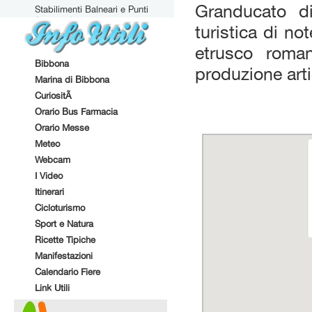
Granducato d
Stabilimenti Balneari e Punti
Attrezzati
turistica di no
etrusco roma
Bibbona
produzione arti
Marina di Bibbona
CuriositÃ
Orario Bus Farmacia
Orario Messe
Meteo
Webcam
I Video
Itinerari
Cicloturismo
Sport e Natura
Ricette Tipiche
Manifestazioni
Calendario Fiere
Link Utili