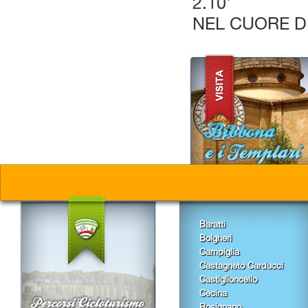
2.10'
NEL CUORE 
Baratti
Bolgheri
Campiglia
Castagneto Carducci
Castiglioncello
Cecina
Rosignano