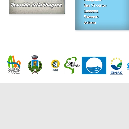
San Vincenzo
Sassetta
Suvereto
Volterra