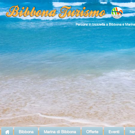
Percorsi in bicicletta a Bibbona e Marin
Bibbona
Marina di Bibbona
Offerte
Eventi
Ne