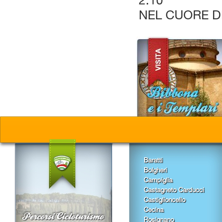
2.10'
NEL CUORE 
Baratti
Bolgheri
Campiglia
Castagneto Carducci
Castiglioncello
Cecina
Rosignano