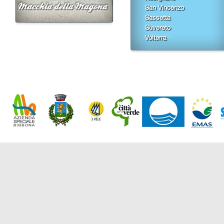
San Vincenzo
Sassetta
Suvereto
Volterra