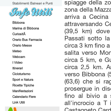
spiagge della z
Stabilimenti Balneari e Punti
Attrezzati
zona della Mazza
arriva a Cecina
attraversando Cec
Bibbona
Marina di Bibbona
(39,5 km) dove
CuriositÃ
Passati sotto la
Orario Bus Farmacia
circa 3 km fino a 
Orario Messe
Meteo
salita verso Mo
Webcam
circa 5 km, e Gu
I Video
circa 2,5 km. A
Itinerari
verso Bibbona (5
Cicloturismo
Sport e Natura
(63,6) che si r
Ricette Tipiche
prosergue in dis
Manifestazioni
fino al bivio a
Calendario Fiere
all'incrocio a T
Link Utili
Castagneto Cardu