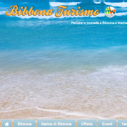
Percorsi in bicicletta a Bibbona e Marin
Bibbona
Marina di Bibbona
Offerte
Eventi
Ne