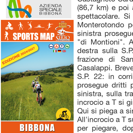
(86,7 km) e poi
spettacolare. S
Monterotondo pe
sinistra prosegu
"di Montioni". 
destra sulla S.
frazione di Sa
Casalappi. Breve
S.P. 22: in cor
prosegue dritti 
sinistra, sulla t
incrocio a T si g
Qui si piega a si
All'incrocio a T 
per piegare, dop