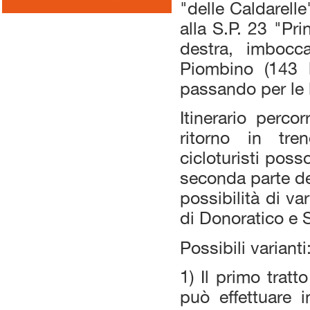
"delle Caldarelle
alla S.P. 23 "Pri
destra, imbocc
Piombino (143 k
passando per le 
Itinerario perco
ritorno in tre
cicloturisti poss
seconda parte del
possibilità di va
di Donoratico e 
Possibili varianti
1) Il primo tratt
può effettuare i