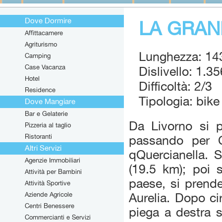
Dove Dormire
LA GRAN
Affittacamere
Agriturismo
Lunghezza: 14
Camping
Case Vacanza
Dislivello: 1.3
Hotel
Difficoltà: 2/3
Residence
Tipologia: bike
Dove Mangiare
Bar e Gelaterie
Da Livorno si 
Pizzeria al taglio
Ristoranti
passando per C
Altri Servizi
qQuercianella. S
Agenzie Immobiliari
(19.5 km); poi 
Attività per Bambini
paese, si prende 
Attività Sportive
Aziende Agricole
Aurelia. Dopo ci
Centri Benessere
piega a destra su
Commercianti e Servizi