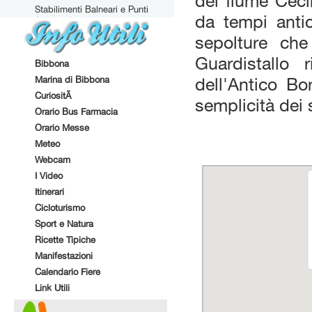
del fiume Cecin
Stabilimenti Balneari e Punti
da tempi antic
Attrezzati
sepolture che
Guardistallo 
Bibbona
Marina di Bibbona
dell'Antico B
CuriositÃ
semplicità dei 
Orario Bus Farmacia
Orario Messe
Meteo
Webcam
I Video
Itinerari
Cicloturismo
Sport e Natura
Ricette Tipiche
Manifestazioni
Calendario Fiere
Link Utili