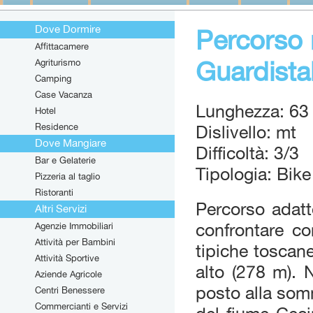
Dove Dormire
Percorso 
Affittacamere
Guardista
Agriturismo
Camping
Case Vacanza
Lunghezza: 63
Hotel
Residence
Dislivello: mt
Dove Mangiare
Difficoltà: 3/3
Bar e Gelaterie
Tipologia: Bike
Pizzeria al taglio
Ristoranti
Percorso adatt
Altri Servizi
Agenzie Immobiliari
confrontare co
Attività per Bambini
tipiche toscane
Attività Sportive
alto (278 m). N
Aziende Agricole
posto alla som
Centri Benessere
Commercianti e Servizi