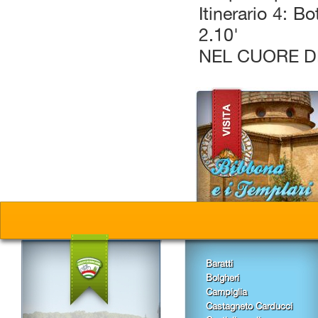
Itinerario 4: B
2.10'
NEL CUORE 
Baratti
Bolgheri
Campiglia
Castagneto Carducci