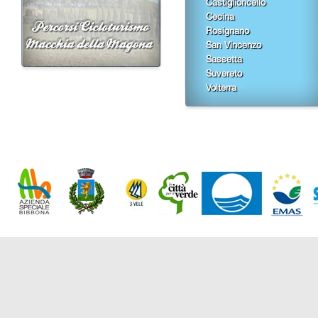
Castiglioncello
Cecina
Rosignano
San Vincenzo
Sassetta
Suvereto
Volterra