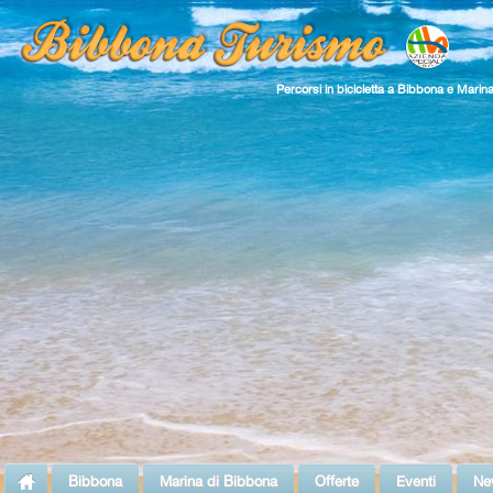
Percorsi in bicicletta a Bibbona e Marin
Bibbona
Marina di Bibbona
Offerte
Eventi
Ne