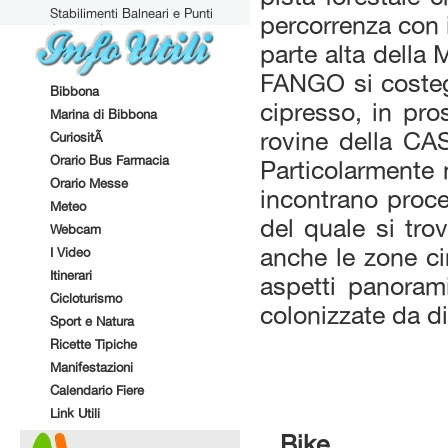
Stabilimenti Balneari e Punti
percorrenza con i
Attrezzati
parte alta della
FANGO si costegg
Bibbona
cipresso, in pro
Marina di Bibbona
rovine della C
CuriositÃ
Orario Bus Farmacia
Particolarmente n
Orario Messe
incontrano pro
Meteo
del quale si tr
Webcam
anche le zone c
I Video
Itinerari
aspetti panorami
Cicloturismo
colonizzate da di
Sport e Natura
Ricette Tipiche
Manifestazioni
Calendario Fiere
Link Utili
Bike