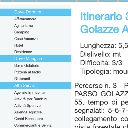
Dove Dormire
Itinerario
Affittacamere
Golazze A
Agriturismo
Camping
Case Vacanza
Lunghezza: 5,
Hotel
Residence
Dislivello: mt
Dove Mangiare
Difficoltà: 3/3
Bar e Gelaterie
Tipologia: mou
Pizzeria al taglio
Ristoranti
Percorso n. 3 -
Altri Servizi
PASSO GOLAZZE 
Agenzie Immobiliari
Attività per Bambini
55, tempo di per
Attività Sportive
segnalati: 5-6-7
Aziende Agricole
collegamento co
Centri Benessere
Commercianti e Servizi
pista forestale c