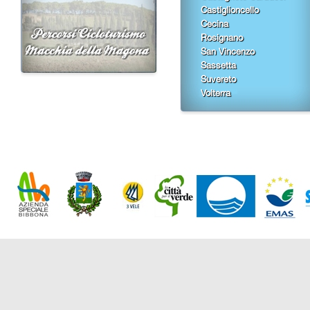
Castiglioncello
Cecina
Rosignano
San Vincenzo
Sassetta
Suvereto
Volterra