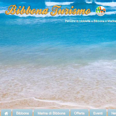
Percorsi in bicicletta a Bibbona e Marin
Bibbona
Marina di Bibbona
Offerte
Eventi
Ne