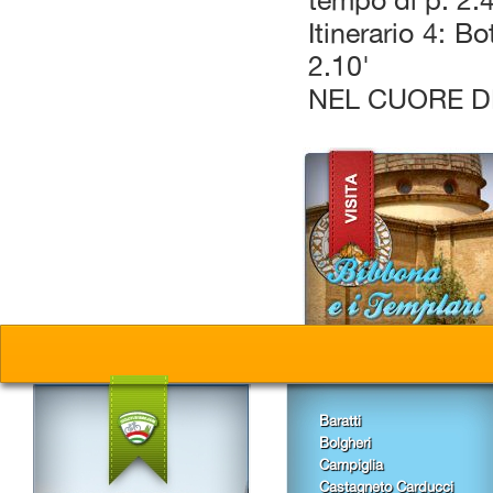
tempo di p. 2.
Itinerario 4: B
2.10'
NEL CUORE 
Baratti
Bolgheri
Campiglia
Castagneto Carducci