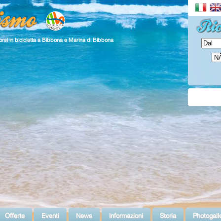
rsi in bicicletta a Bibbona e Marina di Bibbona
Offerte
Eventi
News
Informazioni
Storia
Photogall