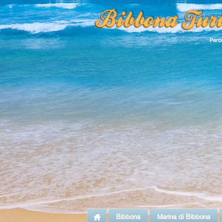
Perco
Bibbona
Marina di Bibbona