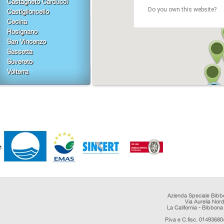
Castagneto Carducci
Do you own this website?
Castiglioncello
Cecina
Rosignano
San Vincenzo
Sassetta
Suvereto
Volterra
Azienda Speciale Bibb
Via Aurelia Nor
La California - Bibbona 
P.iva e C.fisc. 0149368