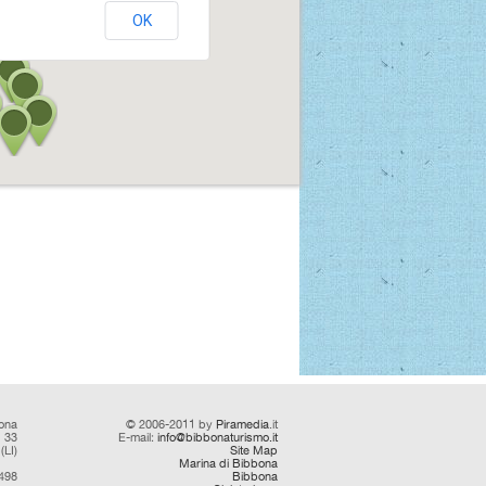
OK
ona
© 2006-2011 by
Piramedia
.it
d 33
E-mail:
info@bibbonaturismo.it
(LI)
Site Map
Marina di Bibbona
0498
Bibbona