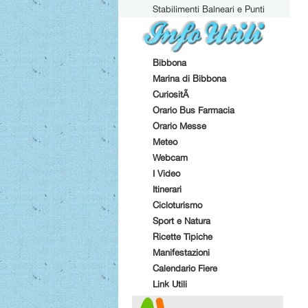
Stabilimenti Balneari e Punti
Attrezzati
Bibbona
Marina di Bibbona
CuriositÃ
Orario Bus Farmacia
Orario Messe
Meteo
Webcam
I Video
Itinerari
Cicloturismo
Sport e Natura
Ricette Tipiche
Manifestazioni
Calendario Fiere
Link Utili