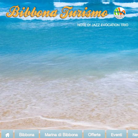
NOTE DI JAZZ EVOCATION TRIO
Bibbona
Marina di Bibbona
Offerte
Eventi
Ne