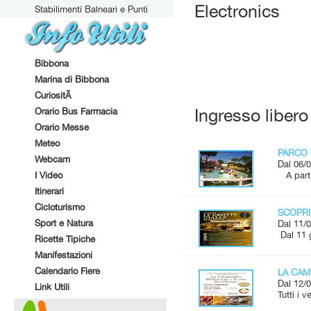
Electronics
Stabilimenti Balneari e Punti
Attrezzati
Bibbona
Marina di Bibbona
CuriositÃ
Orario Bus Farmacia
Ingresso libero
Orario Messe
Meteo
PARCO 
Webcam
Dal 06/0
I Video
A parti
Itinerari
Cicloturismo
SCOPRI
Sport e Natura
Dal 11/0
Dal 11 
Ricette Tipiche
Manifestazioni
Calendario Fiere
LA CAM
Dal 12/0
Link Utili
Tutti i 