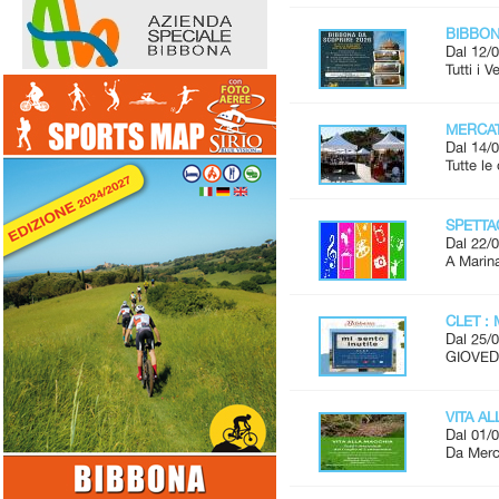
BIBBONA
Dal 12/0
Tutti i 
MERCAT
Dal 14/0
Tutte l
SPETTAC
Dal 22/0
A Marina
CLET : 
Dal 25/0
GIOVEDÌ
VITA A
Dal 01/0
Da Merco