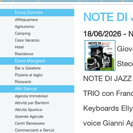
Dove Dormire
NOTE DI
Affittacamere
Agriturismo
18/06/2026 -
Camping
Case Vacanza
Hotel
Giov
Residence
Dove Mangiare
Stec
Bar e Gelaterie
Pizzeria al taglio
NOTE DI JAZZ
Ristoranti
Altri Servizi
TRIO con Franc
Agenzie Immobiliari
Attività per Bambini
Keyboards Elly 
Attività Sportive
Aziende Agricole
voice Gianni Ap
Centri Benessere
Commercianti e Servizi