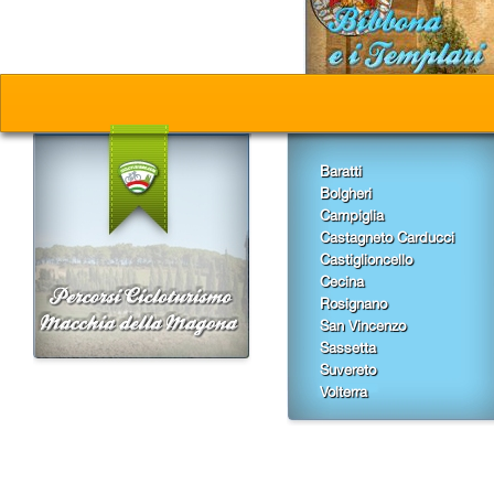
Baratti
Bolgheri
Campiglia
Castagneto Carducci
Castiglioncello
Cecina
Rosignano
San Vincenzo
Sassetta
Suvereto
Volterra