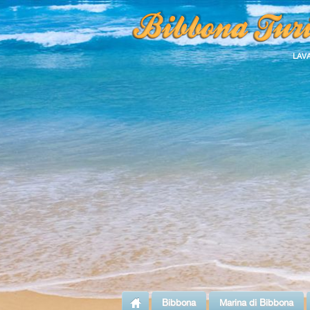
LAV
Bibbona
Marina di Bibbona