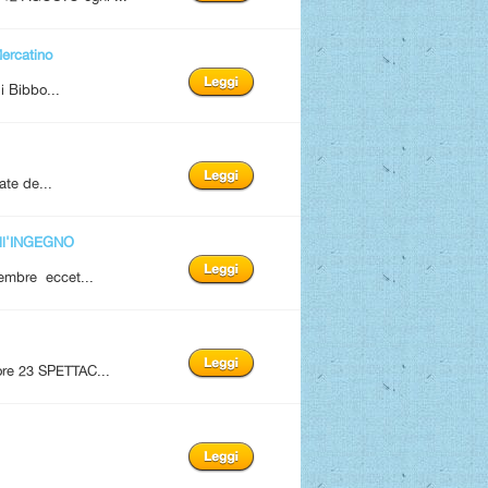
rcatino
i Bibbo...
ate de...
ll'INGEGNO
tembre eccet...
 ore 23 SPETTAC...