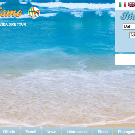
ANDA BIKE TOUR
Offerte
Eventi
News
Informazioni
Storia
Photogall