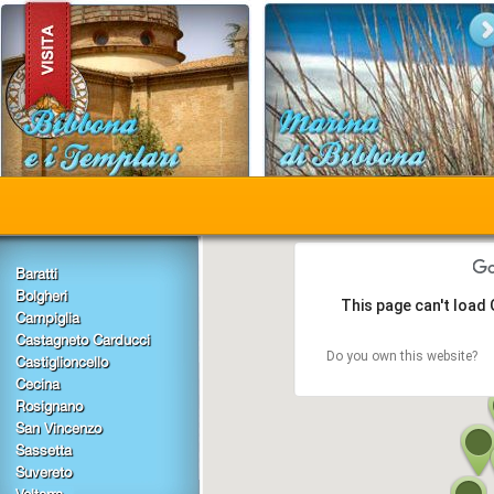
Baratti
Bolgheri
This page can't load
Campiglia
Castagneto Carducci
Do you own this website?
Castiglioncello
Cecina
Rosignano
San Vincenzo
Sassetta
Suvereto
Volterra