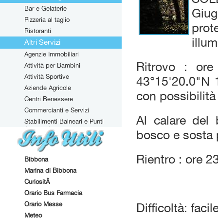
Bar e Gelaterie
Giug
Pizzeria al taglio
prot
Ristoranti
illum
Altri Servizi
Agenzie Immobiliari
Ritrovo : or
Attività per Bambini
Attività Sportive
43°15'20.0"N 1
Aziende Agricole
con possibilità
Centri Benessere
Commercianti e Servizi
Al calare del
Stabilimenti Balneari e Punti
Attrezzati
bosco e sosta p
Rientro : ore 23
Bibbona
Marina di Bibbona
CuriositÃ
Orario Bus Farmacia
Orario Messe
Difficoltà: faci
Meteo