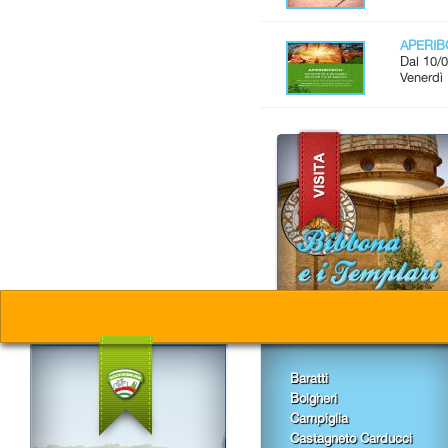
APERI
Dal 10/0
Venerdì 
Baratti
Bolgheri
Campiglia
Castagneto Carducci