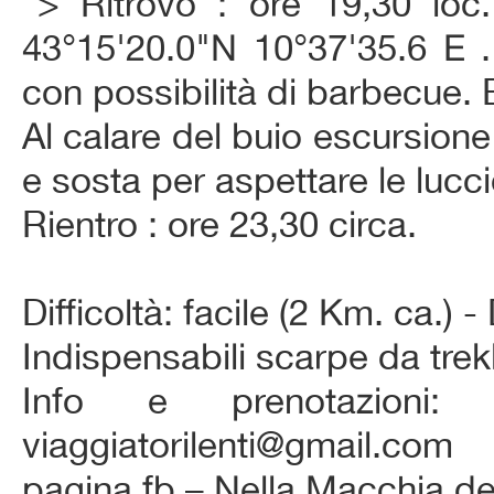
">
Ritrovo : ore 19,30 l
43°15'20.0"N 10°37'35.6 E .
con possibilità di barbecue. B
Al calare del buio escursione
e sosta per aspettare le lucci
Rientro : ore 23,30 circa.
Difficoltà: facile (2 Km. ca.) -
Indispensabili scarpe da trekk
Info e prenotazioni:
viaggiatorilenti@gmail.com
pagina fb – Nella Macchia d