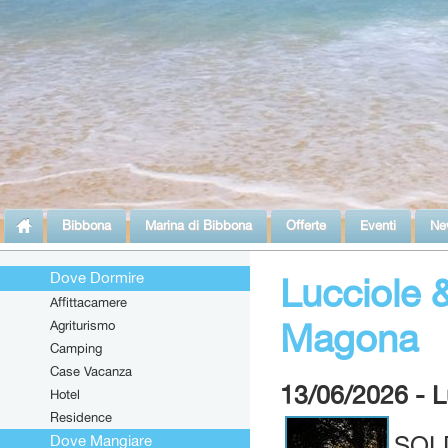
Bibbona
Marina di Bibbona
Offerte
Eventi
Ne
Dove Dormire
Lucciole 
Affittacamere
Magona
Agriturismo
Camping
Case Vacanza
13/06/2026 - L
Hotel
Residence
SOL
Dove Mangiare