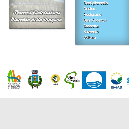
Castiglioncello
Cecina
Rosignano
San Vincenzo
Sassetta
Suvereto
Volterra