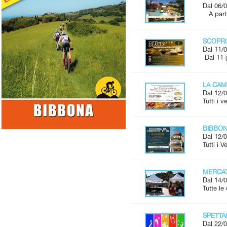
Dal 06/0
A parti
SCOPRI
Dal 11/0
Dal 11 
LA CAM
Dal 12/0
Tutti i 
BIBBONA
Dal 12/0
Tutti i 
MERCAT
Dal 14/0
Tutte l
SPETTAC
Dal 22/0