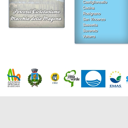
Castiglioncello
Cecina
Rosignano
San Vincenzo
Sassetta
Suvereto
Volterra