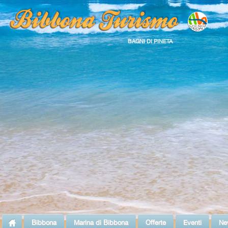
BAGNI DI PINETA
Bibbona
Marina di Bibbona
Offerte
Eventi
Ne