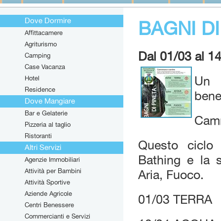
Dove Dormire
BAGNI DI
Affittacamere
Agriturismo
Dal 01/03 al 1
Camping
Case Vacanza
Hotel
Un c
Residence
bene
Dove Mangiare
Bar e Gelaterie
Camm
Pizzeria al taglio
Ristoranti
Questo ciclo 
Altri Servizi
Bathing e la s
Agenzie Immobiliari
Attività per Bambini
Aria, Fuoco.
Attività Sportive
Aziende Agricole
01/03 TERRA
Centri Benessere
Commercianti e Servizi