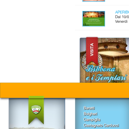
APERI
Dal 10/0
Venerdì 
Baratti
Bolgheri
Campiglia
Castagneto Carducci