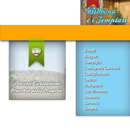
Baratti
Bolgheri
Campiglia
Castagneto Carducci
Castiglioncello
Cecina
Rosignano
San Vincenzo
Sassetta
Suvereto
Volterra