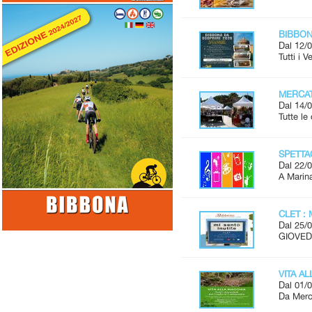
BIBBONA
Dal 12/0
Tutti i 
MERCAT
Dal 14/0
Tutte l
SPETTAC
Dal 22/0
A Marina
CLET : 
Dal 25/0
GIOVEDÌ
VITA A
Dal 01/0
Da Merco