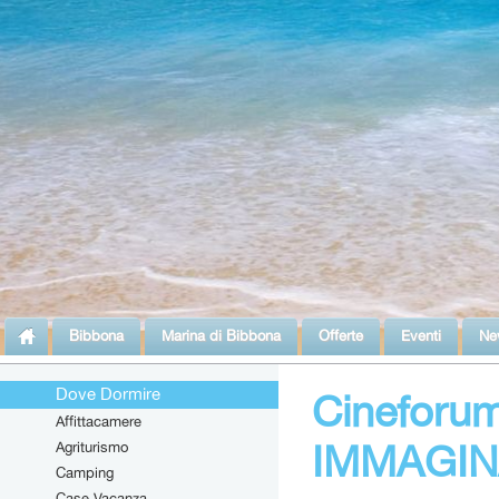
Bibbona
Marina di Bibbona
Offerte
Eventi
Ne
Dove Dormire
Cineforu
Affittacamere
IMMAGIN
Agriturismo
Camping
Case Vacanza