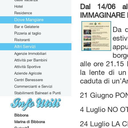
Dal 14/06 a
Hotel
Residence
IMMAGINARE 
Dove Mangiare
Bar e Gelaterie
Da d
Pizzeria al taglio
esti
Ristoranti
appu
Altri Servizi
Agenzie Immobiliari
borg
Attività per Bambini
alle ore 21.15
Attività Sportive
la lente di un
Aziende Agricole
caduta di un'A
Centri Benessere
Commercianti e Servizi
Stabilimenti Balneari e Punti
21 Giugno P
Attrezzati
4 Luglio NO 
Bibbona
Marina di Bibbona
24 Luglio LA 