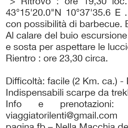
">
Ritrovo : ore 19,30 l
43°15'20.0"N 10°37'35.6 E .
con possibilità di barbecue. B
Al calare del buio escursione
e sosta per aspettare le lucci
Rientro : ore 23,30 circa.
Difficoltà: facile (2 Km. ca.) -
Indispensabili scarpe da trekk
Info e prenotazioni:
viaggiatorilenti@gmail.com
pagina fb – Nella Macchia d