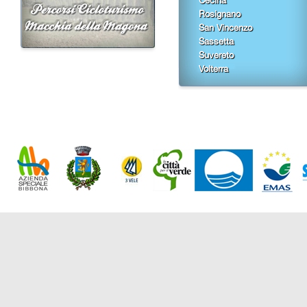
Rosignano
San Vincenzo
Sassetta
Suvereto
Volterra