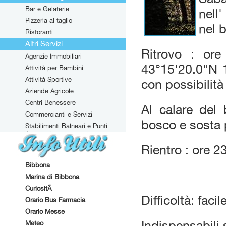
Bar e Gelaterie
nell
Pizzeria al taglio
nel b
Ristoranti
Altri Servizi
Ritrovo : or
Agenzie Immobiliari
43°15'20.0"N 1
Attività per Bambini
Attività Sportive
con possibilità
Aziende Agricole
Centri Benessere
Al calare del
Commercianti e Servizi
bosco e sosta p
Stabilimenti Balneari e Punti
Attrezzati
Rientro : ore 23
Bibbona
Marina di Bibbona
CuriositÃ
Difficoltà: faci
Orario Bus Farmacia
Orario Messe
Indispensabili 
Meteo