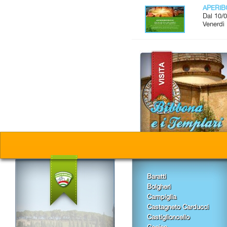
APERI
Dal 10/0
Venerdì 
Baratti
Bolgheri
Campiglia
Castagneto Carducci
Castiglioncello
Cecina