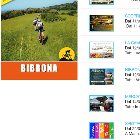
SCOPRI
Dal 11/0
Dal 11 
LA CAM
Dal 12/0
Tutti i 
BIBBONA
Dal 12/0
Tutti i 
MERCAT
Dal 14/0
Tutte l
SPETTAC
Dal 22/0
A Marina