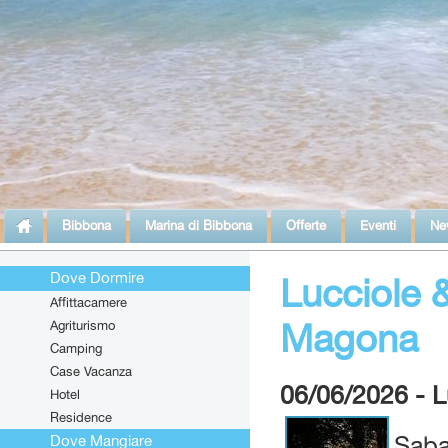
Bibbona
Marina di Bibbona
Offerte
Eventi
Ne
Dove Dormire
Lucciole 
Affittacamere
Magona
Agriturismo
Camping
Case Vacanza
06/06/2026 - L
Hotel
Residence
Saba
Dove Mangiare