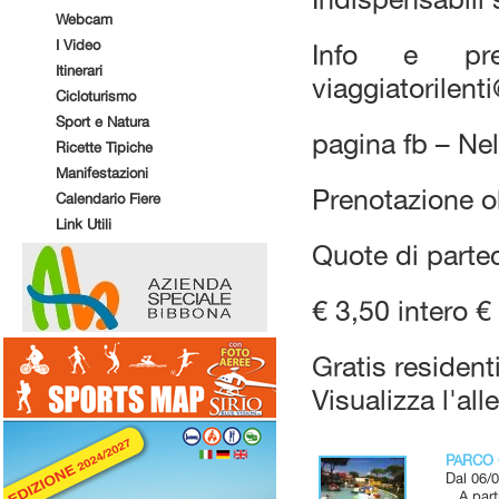
Webcam
I Video
Info e pre
Itinerari
viaggiatorilen
Cicloturismo
Sport e Natura
pagina fb – Ne
Ricette Tipiche
Manifestazioni
Prenotazione o
Calendario Fiere
Link Utili
Quote di parte
€ 3,50 intero € 
Gratis residen
Visualizza l'all
PARCO 
Dal 06/0
A parti