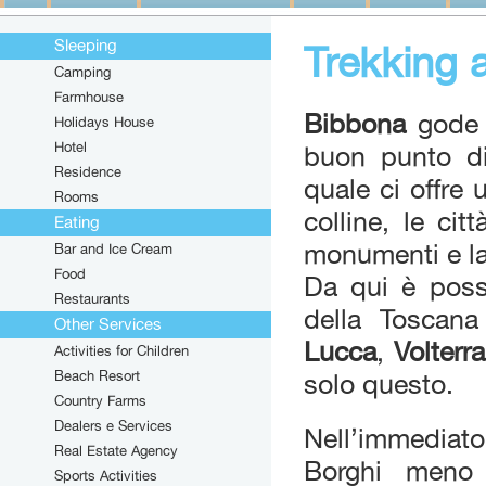
Sleeping
Trekking 
Camping
Farmhouse
Bibbona
gode 
Holidays House
Hotel
buon punto di
Residence
quale ci offre 
Rooms
colline, le cit
Eating
monumenti e la
Bar and Ice Cream
Food
Da qui è possi
Restaurants
della Toscana
Other Services
Lucca
,
Volterra
Activities for Children
Beach Resort
solo questo.
Country Farms
Dealers e Services
Nell’immediato
Real Estate Agency
Borghi meno 
Sports Activities