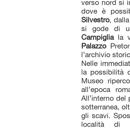
verso nord si i
dove è possib
Silvestro
, dall
si gode di u
Campiglia
la v
Palazzo
Pretor
l’archivio stor
Nelle immedia
la possibilità 
Museo ripercor
all’epoca rom
All’interno del
sotterranea, ol
gli scavi. Sp
località d