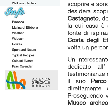
scoprire e son
Wellness Centers
desidera scopr
Castagneto
, d
Bibbona
la cui casa è 
Marina di Bibbona
fonte di ispir
Weather
Webcam
Costa degli E
Routes
volta un percor
Sport and Nature
Typical Recipes
Un interessante
Cultural Events
dedicato al
Fairs Calendar
testimonianze
il suo
Parco
direttamente
Proseguendo v
Museo archeol