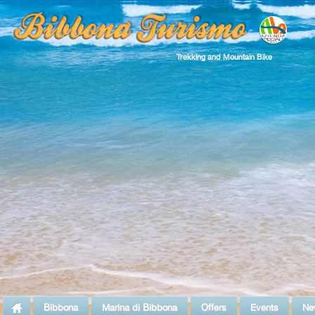
Trekking and Mountain Bike
Bibbona
Marina di Bibbona
Offers
Events
Ne