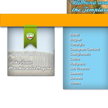
Baratti
Bolgheri
Campiglia
Castagneto Carducci
Castiglioncello
Cecina
Rosignano
San Vincenzo
Sassetta
Suvereto
Volterra