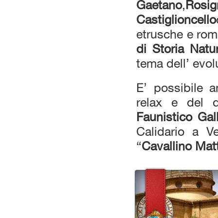
Gaetano
,
Rosig
Castiglioncello
etrusche e roma
di Storia Nat
tema dell’ evo
E’ possibile a
relax e del 
Faunistico Gal
Calidario a V
“
Cavallino Mat