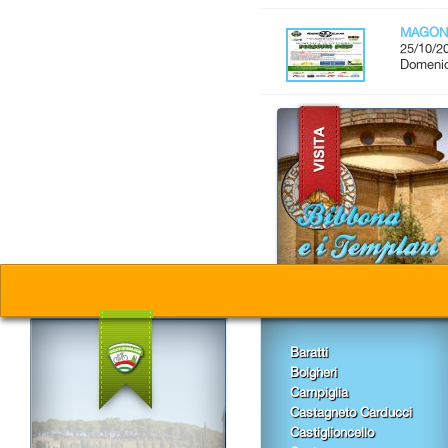
MAGON
25/10/2
Domenic
Baratti
Bolgheri
Campiglia
Castagneto Carducci
Castiglioncello