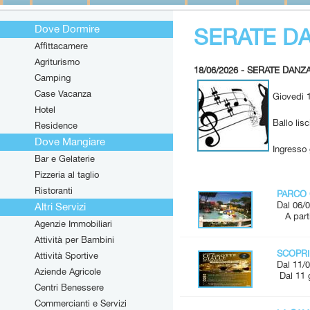
Dove Dormire
SERATE D
Affittacamere
Agriturismo
18/06/2026 - SERATE DANZ
Camping
Case Vacanza
Giovedì 
Hotel
Ballo lis
Residence
Dove Mangiare
Ingresso 
Bar e Gelaterie
Pizzeria al taglio
Ristoranti
PARCO 
Dal 06/0
Altri Servizi
A parti
Agenzie Immobiliari
Attività per Bambini
SCOPRI
Attività Sportive
Dal 11/0
Aziende Agricole
Dal 11 
Centri Benessere
Commercianti e Servizi