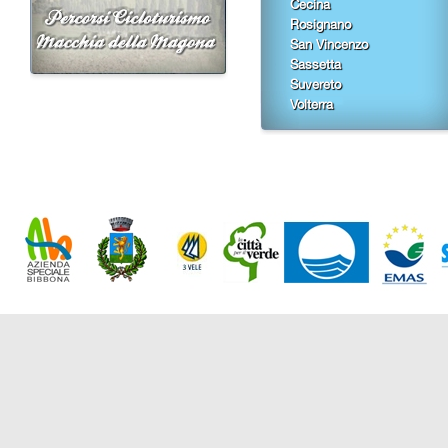
Cecina
Rosignano
San Vincenzo
Sassetta
Suvereto
Volterra