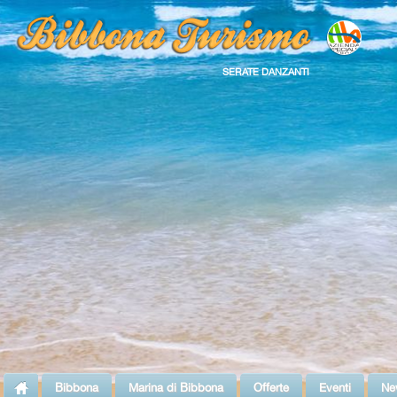
SERATE DANZANTI
Bibbona
Marina di Bibbona
Offerte
Eventi
Ne