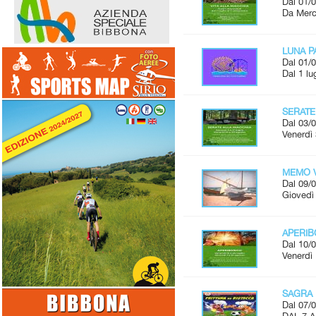
Dal 01/0
Da Merco
LUNA P
Dal 01/0
Dal 1 lu
SERATE
Dal 03/0
Venerdì 
MEMO V
Dal 09/0
Giovedì 
APERI
Dal 10/0
Venerdì 
SAGRA 
Dal 07/0