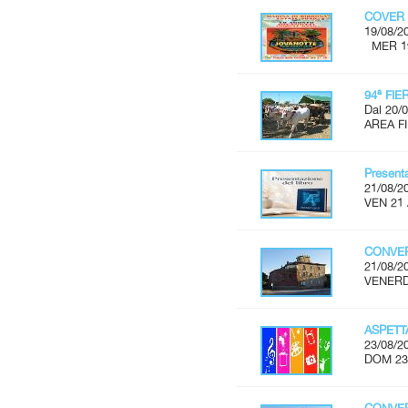
COVER 
19/08/2
MER 19 
94ª FI
Dal 20/0
AREA FI
Present
21/08/2
VEN 21 
CONVER
21/08/2
VENERDÌ
ASPET
23/08/2
DOM 23