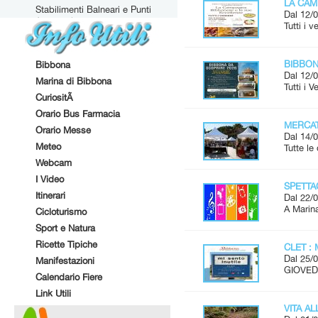
LA CAM
Stabilimenti Balneari e Punti
Dal 12/0
Attrezzati
Tutti i 
BIBBONA
Bibbona
Dal 12/0
Marina di Bibbona
Tutti i 
CuriositÃ
Orario Bus Farmacia
MERCAT
Orario Messe
Dal 14/0
Meteo
Tutte l
Webcam
I Video
SPETTAC
Itinerari
Dal 22/0
A Marina
Cicloturismo
Sport e Natura
Ricette Tipiche
CLET : 
Dal 25/0
Manifestazioni
GIOVEDÌ
Calendario Fiere
Link Utili
VITA A