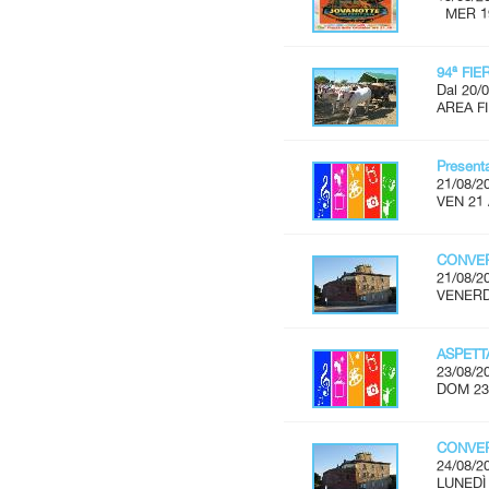
MER 19 
94ª FI
Dal 20/0
AREA FI
Present
21/08/2
VEN 21 
CONVER
21/08/2
VENERDÌ
ASPET
23/08/2
DOM 23
CONVER
24/08/2
LUNEDÌ 