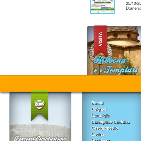
25/10/2
Domenic
Baratti
Bolgheri
Campiglia
Castagneto Carducci
Castiglioncello
Cecina
Rosignano