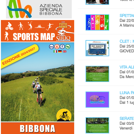
SPETTAC
Dal 22/0
A Marina
CLET : 
Dal 25/0
GIOVEDÌ
VITA A
Dal 01/0
Da Merco
LUNA P
Dal 01/0
Dal 1 lu
SERATE
Dal 03/0
Venerdì 