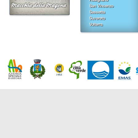
San Vincenzo
Sassetta
Suvereto
Volterra