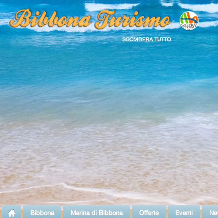
SGOMBERA TUTTO
Bibbona
Marina di Bibbona
Offerte
Eventi
Ne