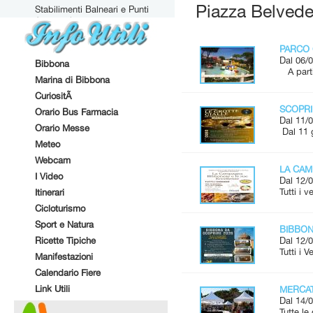
Piazza Belveder
Stabilimenti Balneari e Punti
Attrezzati
PARCO 
Dal 06/0
Bibbona
A parti
Marina di Bibbona
CuriositÃ
SCOPRI
Orario Bus Farmacia
Dal 11/0
Orario Messe
Dal 11 
Meteo
Webcam
LA CAM
I Video
Dal 12/0
Tutti i 
Itinerari
Cicloturismo
Sport e Natura
BIBBONA
Ricette Tipiche
Dal 12/0
Tutti i 
Manifestazioni
Calendario Fiere
Link Utili
MERCAT
Dal 14/0
Tutte l