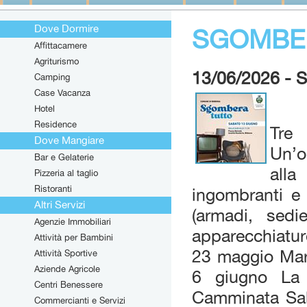
Dove Dormire
SGOMBE
Affittacamere
Agriturismo
13/06/2026 
Camping
Case Vacanza
Hotel
Residence
Tre
Dove Mangiare
Un’o
Bar e Gelaterie
alla
Pizzeria al taglio
Ristoranti
ingombranti e 
Altri Servizi
(armadi, sedie
Agenzie Immobiliari
apparecchiatur
Attività per Bambini
23 maggio Mar
Attività Sportive
Aziende Agricole
6 giugno La 
Centri Benessere
Camminata Sab
Commercianti e Servizi