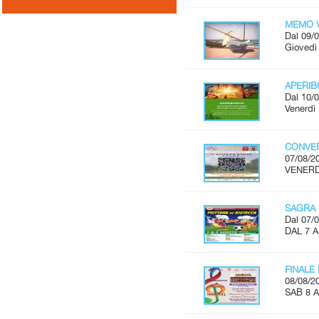
MEMO V
Dal 09/0
Giovedì 
APERI
Dal 10/0
Venerdì 
CONVER
07/08/2
VENERDÌ
SAGRA 
Dal 07/0
DAL 7 
FINALE
08/08/2
SAB 8 A