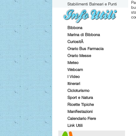
Pa
Stabilimenti Balneari e Punti
bu
Attrezzati
st
co
Bibbona
Marina di Bibbona
CuriositÃ
Orario Bus Farmacia
Orario Messe
Meteo
Webcam
I Video
Itinerari
Cicloturismo
Sport e Natura
Ricette Tipiche
Manifestazioni
Calendario Fiere
Link Utili