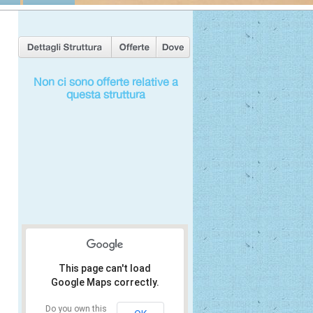
Non ci sono offerte relative a
questa struttura
This page can't load
Google Maps correctly.
Do you own this