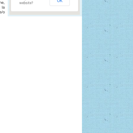
OK
ne,
website?
 la
e/o