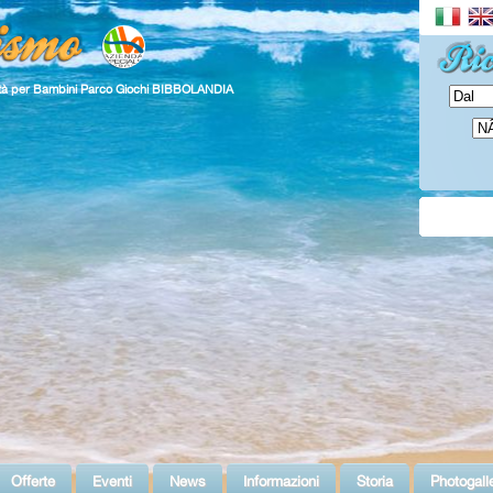
vità per Bambini Parco Giochi BIBBOLANDIA
Offerte
Eventi
News
Informazioni
Storia
Photogall