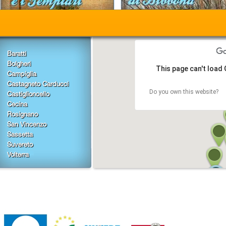
Baratti
Bolgheri
This page can't load
Campiglia
Castagneto Carducci
Do you own this website?
Castiglioncello
Cecina
Rosignano
San Vincenzo
Sassetta
Suvereto
Volterra