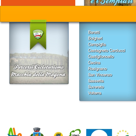
Baratti
Bolgheri
Campiglia
Castagneto Carducci
Castiglioncello
Cecina
Rosignano
San Vincenzo
Sassetta
Suvereto
Volterra