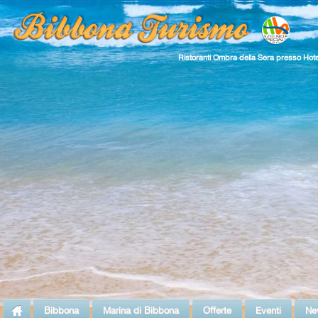
Ristoranti Ombra della Sera presso Hote
Bibbona
Marina di Bibbona
Offerte
Eventi
Ne