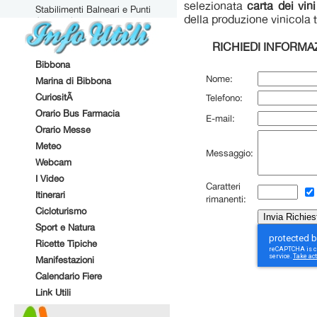
selezionata
carta dei vin
Stabilimenti Balneari e Punti
della produzione vinicola 
Attrezzati
RICHIEDI INFORMA
Bibbona
Nome:
Marina di Bibbona
CuriositÃ
Telefono:
Orario Bus Farmacia
E-mail:
Orario Messe
Meteo
Messaggio:
Webcam
I Video
Caratteri
Itinerari
rimanenti:
Cicloturismo
Sport e Natura
Ricette Tipiche
Manifestazioni
Calendario Fiere
Link Utili