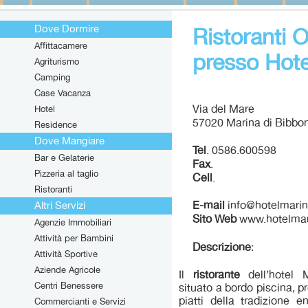
Dove Dormire
Ristoranti 
Affittacamere
presso Hote
Agriturismo
Camping
Case Vacanza
Via del Mare
Hotel
57020 Marina di Bibbon
Residence
Dove Mangiare
Tel
. 0586.600598
Bar e Gelaterie
Fax
.
Pizzeria al taglio
Cell
.
Ristoranti
E-mail
info@hotelmarine
Altri Servizi
Sito Web
www.hotelmari
Agenzie Immobiliari
Attività per Bambini
Descrizione
:
Attività Sportive
Aziende Agricole
Il
ristorante
dell’hotel
Centri Benessere
situato a bordo piscina, 
piatti della tradizione
Commercianti e Servizi