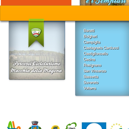
Baratti
Bolgheri
Campiglia
Castagneto Carducci
Castiglioncello
Cecina
Rosignano
San Vincenzo
Sassetta
Suvereto
Volterra