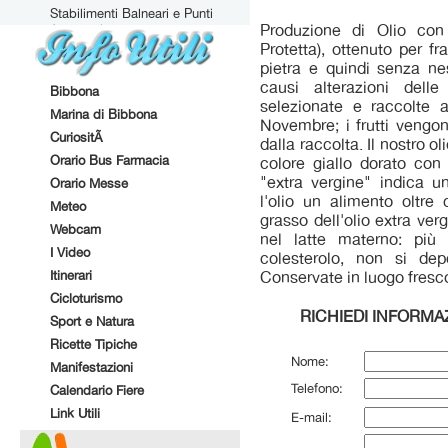
Stabilimenti Balneari e Punti
Attrezzati
Produzione di Olio con
Protetta), ottenuto per f
pietra e quindi senza n
causi alterazioni dell
Bibbona
selezionate e raccolte
Marina di Bibbona
Novembre; i frutti vengon
CuriositÃ
dalla raccolta. Il nostro o
Orario Bus Farmacia
colore giallo dorato con 
"extra vergine" indica u
Orario Messe
l'olio un alimento oltre 
Meteo
grasso dell'olio extra ver
Webcam
nel latte materno: più 
I Video
colesterolo, non si depo
Itinerari
Conservate in luogo fresco 
Cicloturismo
RICHIEDI INFORMA
Sport e Natura
Ricette Tipiche
Nome:
Manifestazioni
Telefono:
Calendario Fiere
Link Utili
E-mail: