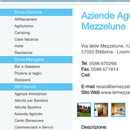
Dove Dormire
Aziende Agr
Affittacamere
Mezzelune
Agriturismo
Camping
Case Vacanza
Via delle Mezzelune, 1
Hotel
57020 Bibbona - Livor
Residence
Dove Mangiare
Tel
. 0586.670266
Bar e Gelaterie
Fax
. 0586.671814
Pizzeria al taglio
Cell
.
Ristoranti
E-mail
relais@lemezzel
Altri Servizi
Sito Web
www.lemezzel
Agenzie Immobiliari
Attività per Bambini
Attività Sportive
Aziende Agricole
Centri Benessere
Descrizione
:
Commercianti e Servizi