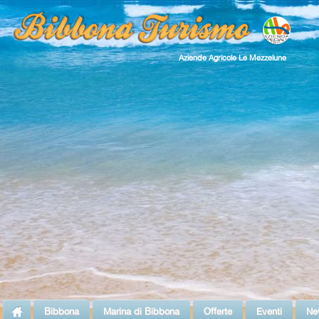
Aziende Agricole Le Mezzelune
Bibbona
Marina di Bibbona
Offerte
Eventi
Ne