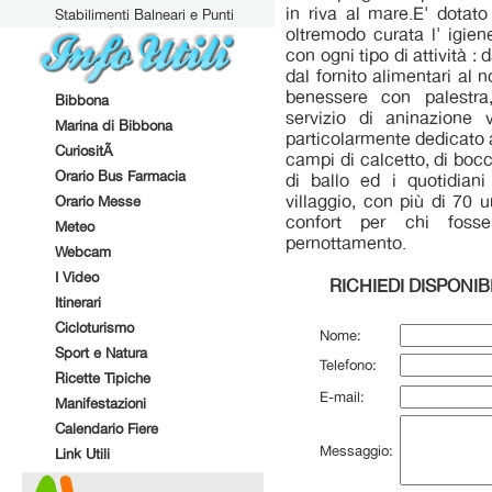
in riva al mare.E' dotato 
Stabilimenti Balneari e Punti
Attrezzati
oltremodo curata l' igi
con ogni tipo di attività : 
dal fornito alimentari al n
benessere con palestra
Bibbona
servizio di aninazione 
Marina di Bibbona
particolarmente dedicato ai
CuriositÃ
campi di calcetto, di bocce
Orario Bus Farmacia
di ballo ed i quotidiani
villaggio, con più di 70 u
Orario Messe
confort per chi foss
Meteo
pernottamento.
Webcam
I Video
RICHIEDI DISPONIBI
Itinerari
Cicloturismo
Nome:
Sport e Natura
Telefono:
Ricette Tipiche
E-mail:
Manifestazioni
Calendario Fiere
Messaggio:
Link Utili