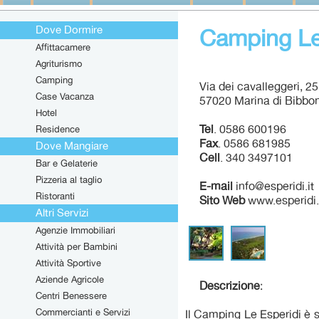
Dove Dormire
Camping Le
Affittacamere
Agriturismo
Camping
Via dei cavalleggeri, 25
Case Vacanza
57020 Marina di Bibbon
Hotel
Tel
. 0586 600196
Residence
Fax
. 0586 681985
Dove Mangiare
Cell
. 340 3497101
Bar e Gelaterie
Pizzeria al taglio
E-mail
info@esperidi.it
Ristoranti
Sito Web
www.esperidi.
Altri Servizi
Agenzie Immobiliari
Attività per Bambini
Attività Sportive
Aziende Agricole
Descrizione
:
Centri Benessere
Commercianti e Servizi
Il Camping Le Esperidi è si