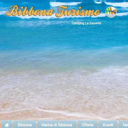
Camping Le Esperidi
Bibbona
Marina di Bibbona
Offerte
Eventi
Ne