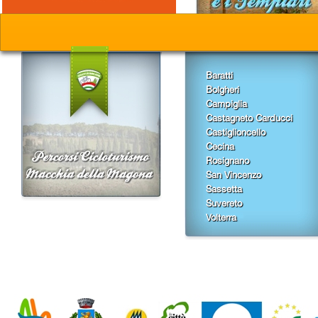
Baratti
Bolgheri
Campiglia
Castagneto Carducci
Castiglioncello
Cecina
Rosignano
San Vincenzo
Sassetta
Suvereto
Volterra