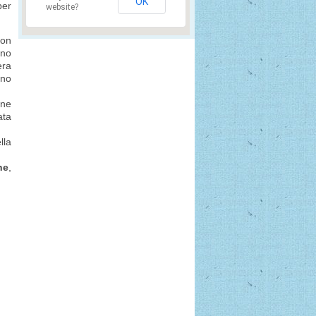
OK
per
website?
con
nno
era
ino
one
ata
lla
ne
,