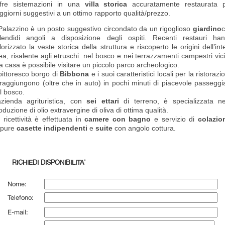
fre sistemazioni in una
villa storica
accuratamente restaurata 
ggiorni suggestivi a un ottimo rapporto qualità/prezzo.
 Palazzino è un posto suggestivo circondato da un rigoglioso
giardino
lendidi angoli a disposizione degli ospiti. Recenti restauri ha
lorizzato la veste storica della struttura e riscoperto le origini dell’int
ea, risalente agli etruschi: nel bosco e nei terrazzamenti campestri vic
la casa è possibile visitare un piccolo parco archeologico.
 pittoresco borgo di
Bibbona
e i suoi caratteristici locali per la ristorazi
 raggiungono (oltre che in auto) in pochi minuti di piacevole passeggi
l bosco.
azienda agrituristica, con
sei ettari
di terreno, è specializzata ne
oduzione di olio extravergine di oliva di ottima qualità.
 ricettività è effettuata in
camere con bagno
e servizio di
colazio
ppure
casette indipendenti
e
suite
con angolo cottura.
RICHIEDI DISPONIBILITA'
Nome:
Telefono:
E-mail: