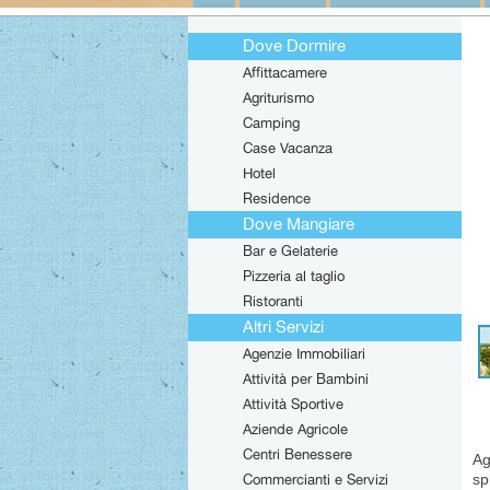
Dove Dormire
Affittacamere
Agriturismo
Camping
Case Vacanza
Hotel
Residence
Dove Mangiare
Bar e Gelaterie
Pizzeria al taglio
Ristoranti
Altri Servizi
Agenzie Immobiliari
Attività per Bambini
Attività Sportive
Aziende Agricole
Centri Benessere
Ag
Commercianti e Servizi
sp