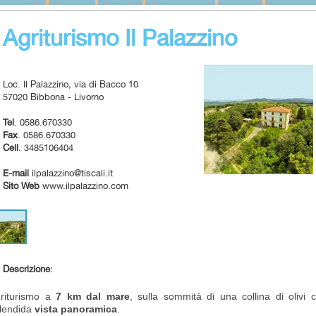
Agriturismo Il Palazzino
Loc. Il Palazzino, via di Bacco 10
57020 Bibbona - Livorno
Tel
. 0586.670330
Fax
. 0586.670330
Cell
. 3485106404
E-mail
ilpalazzino@tiscali.it
Sito Web
www.ilpalazzino.com
Descrizione
:
riturismo a
7 km dal mare
, sulla sommità di una collina di olivi 
lendida
vista panoramica
.