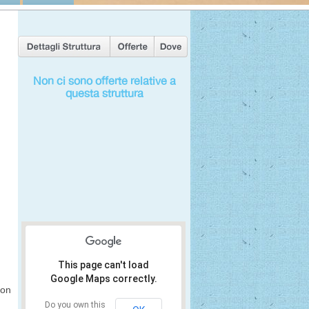
Non ci sono offerte relative a
questa struttura
This page can't load
Google Maps correctly.
con
Do you own this