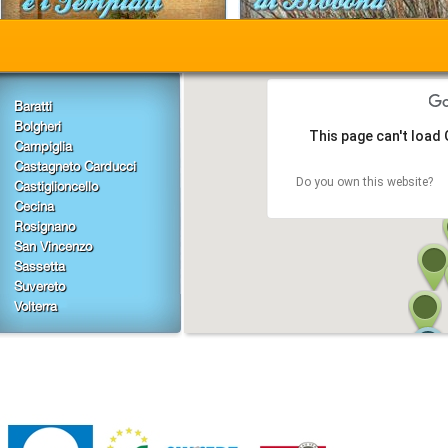
Baratti
Bolgheri
This page can't load
Campiglia
Castagneto Carducci
Do you own this website?
Castiglioncello
Cecina
Rosignano
San Vincenzo
Sassetta
Suvereto
Volterra