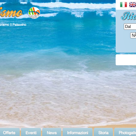
urismo Il Palazzino
Offerte
Eventi
News
Informazioni
Storia
Photogall