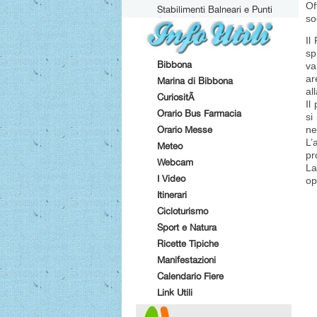
Of
Stabilimenti Balneari e Punti
so
Attrezzati
Il
sp
Bibbona
va
ar
Marina di Bibbona
al
CuriositÃ
Il
Orario Bus Farmacia
si
Orario Messe
ne
L’
Meteo
pr
Webcam
La
I Video
o
Itinerari
Cicloturismo
Sport e Natura
Ricette Tipiche
Manifestazioni
Calendario Fiere
Link Utili