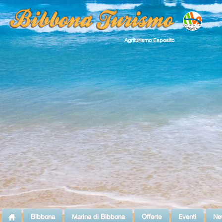
Agriturismo Esposito
Bibbona
Marina di Bibbona
Offerte
Eventi
Ne