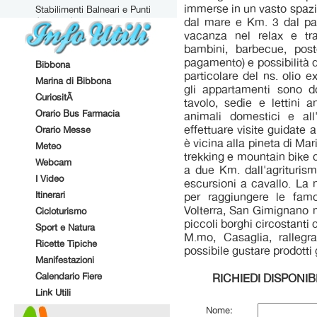
immerse in un vasto spazi
Stabilimenti Balneari e Punti
Attrezzati
dal mare e Km. 3 dal pae
vacanza nel relax e tra
bambini, barbecue, post
pagamento) e possibilità d
Bibbona
particolare del ns. olio e
Marina di Bibbona
gli appartamenti sono do
CuriositÃ
tavolo, sedie e lettini a
Orario Bus Farmacia
animali domestici e all'
effettuare visite guidate al
Orario Messe
è vicina alla pineta di Ma
Meteo
trekking e mountain bike 
Webcam
a due Km. dall'agrituris
I Video
escursioni a cavallo. La 
Itinerari
per raggiungere le famo
Volterra, San Gimignano m
Cicloturismo
piccoli borghi circostant
Sport e Natura
M.mo, Casaglia, ralleg
Ricette Tipiche
possibile gustare prodotti 
Manifestazioni
Calendario Fiere
RICHIEDI DISPONIBI
Link Utili
Nome: