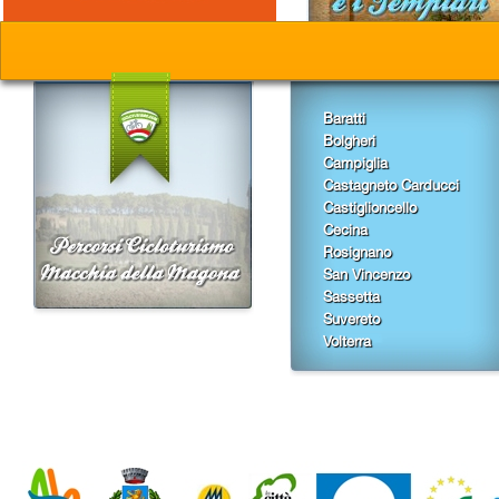
Baratti
Bolgheri
Campiglia
Castagneto Carducci
Castiglioncello
Cecina
Rosignano
San Vincenzo
Sassetta
Suvereto
Volterra