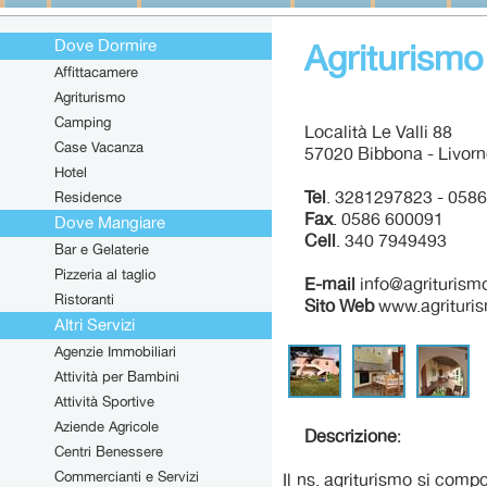
Dove Dormire
Agriturismo
Affittacamere
Agriturismo
Camping
Località Le Valli 88
Case Vacanza
57020 Bibbona - Livor
Hotel
Tel
. 3281297823 - 058
Residence
Fax
. 0586 600091
Dove Mangiare
Cell
. 340 7949493
Bar e Gelaterie
Pizzeria al taglio
E-mail
info@agriturism
Ristoranti
Sito Web
www.agrituri
Altri Servizi
Agenzie Immobiliari
Attività per Bambini
Attività Sportive
Aziende Agricole
Descrizione
:
Centri Benessere
Commercianti e Servizi
Il ns. agriturismo si comp