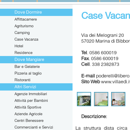
Dove Dormire
Case Vacanz
Affittacamere
Agriturismo
Camping
Via dei Melograni 20
Case Vacanza
57020 Marina di Bibbon
Hotel
Tel
. 0586 600019
Residence
Fax
. 0586 600019
Dove Mangiare
Cell
. 338 2382873
Bar e Gelaterie
Pizzeria al taglio
E-mail
poderelli@libero.
Ristoranti
Sito Web
www.villaedi.i
Altri Servizi
Agenzie Immobiliari
Attività per Bambini
Attività Sportive
Aziende Agricole
Descrizione
:
Centri Benessere
Commercianti e Servizi
La struttura dista cir