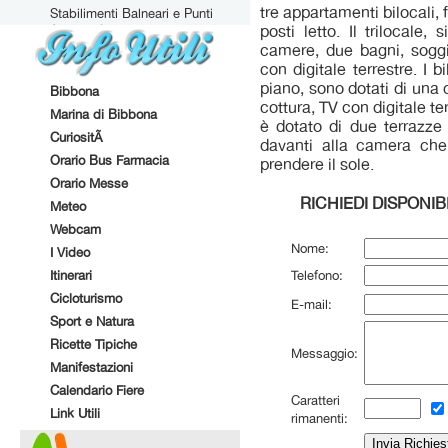
tre appartamenti bilocali, f
Stabilimenti Balneari e Punti
Attrezzati
posti letto. Il trilocale
camere, due bagni, sogg
con digitale terrestre. I b
piano, sono dotati di una
Bibbona
cottura, TV con digitale ter
Marina di Bibbona
è dotato di due terrazze 
CuriositÃ
davanti alla camera che
Orario Bus Farmacia
prendere il sole.
Orario Messe
RICHIEDI DISPONIBI
Meteo
Webcam
Nome:
I Video
Itinerari
Telefono:
Cicloturismo
E-mail:
Sport e Natura
Ricette Tipiche
Messaggio:
Manifestazioni
Calendario Fiere
Caratteri
Link Utili
rimanenti: