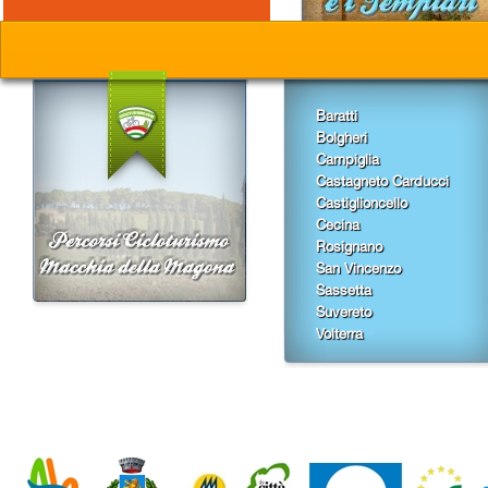
Baratti
Bolgheri
Campiglia
Castagneto Carducci
Castiglioncello
Cecina
Rosignano
San Vincenzo
Sassetta
Suvereto
Volterra