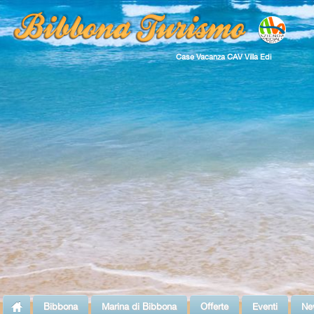
Case Vacanza CAV Villa Edi
Bibbona
Marina di Bibbona
Offerte
Eventi
Ne