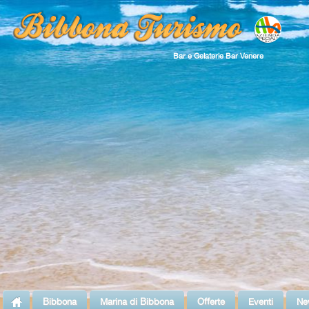
Bar e Gelaterie Bar Venere
Bibbona
Marina di Bibbona
Offerte
Eventi
Ne