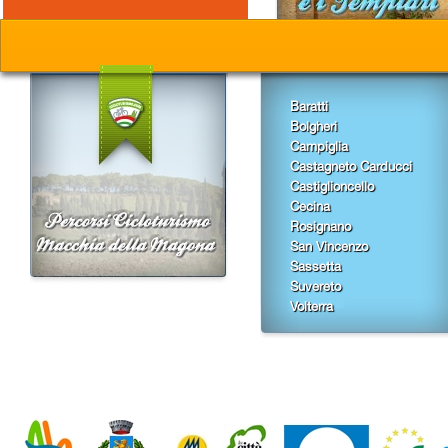
Baratti
Bolgheri
Campiglia
Castagneto Carducci
Castiglioncello
Cecina
Rosignano
San Vincenzo
Sassetta
Suvereto
Volterra