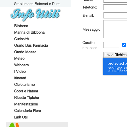
Stabilimenti Balneari e Punti
Telefono:
Attrezzati
E-mail:
Bibbona
Messaggio:
Marina di Bibbona
CuriositÃ
Caratteri
Orario Bus Farmacia
rimanenti:
Orario Messe
Meteo
Webcam
I Video
Itinerari
Cicloturismo
Sport e Natura
Ricette Tipiche
Manifestazioni
Calendario Fiere
Link Utili