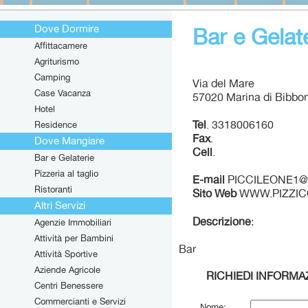
Dove Dormire
Bar e Gelat
Affittacamere
Agriturismo
Camping
Via del Mare
Case Vacanza
57020 Marina di Bibbon
Hotel
Tel
. 3318006160
Residence
Fax
.
Dove Mangiare
Cell
.
Bar e Gelaterie
Pizzeria al taglio
E-mail
PICCILEONE1
Ristoranti
Sito Web
WWW.PIZZIC
Altri Servizi
Descrizione
:
Agenzie Immobiliari
Attività per Bambini
Bar
Attività Sportive
Aziende Agricole
RICHIEDI INFORMA
Centri Benessere
Commercianti e Servizi
Nome: