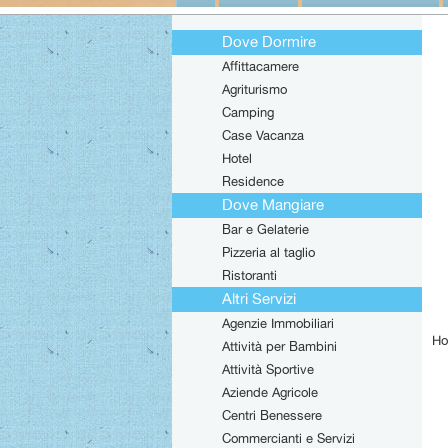
Dove Dormire
Affittacamere
Agriturismo
Camping
Case Vacanza
Hotel
Residence
Dove Mangiare
Bar e Gelaterie
Pizzeria al taglio
Ristoranti
Altri Servizi
Agenzie Immobiliari
Ho
Attività per Bambini
Attività Sportive
Aziende Agricole
Centri Benessere
Commercianti e Servizi