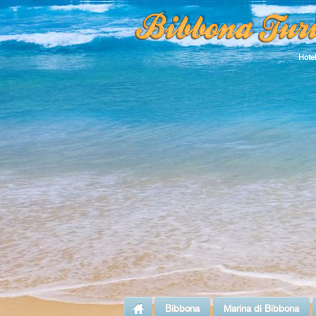
Hote
Bibbona
Marina di Bibbona