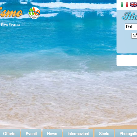
l Riva Etrusca
Offerte
Eventi
News
Informazioni
Storia
Photogall