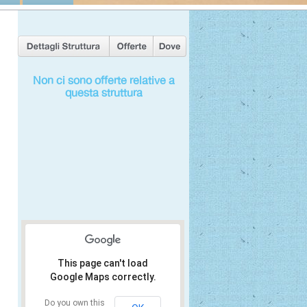
Non ci sono offerte relative a
questa struttura
This page can't load
Google Maps correctly.
Do you own this