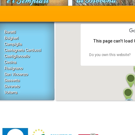
Baratti
Bolgheri
This page can't load
Campiglia
Castagneto Carducci
Do you own this website?
Castiglioncello
Cecina
Rosignano
San Vincenzo
Sassetta
Suvereto
Volterra