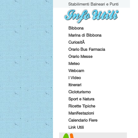
Stabilimenti Balneari e Punti
Attrezzati
Bibbona
Marina di Bibbona
CuriositÃ
Orario Bus Farmacia
Orario Messe
Meteo
Webcam
I Video
Itinerari
Cicloturismo
Sport e Natura
Ricette Tipiche
Manifestazioni
Calendario Fiere
Link Utili