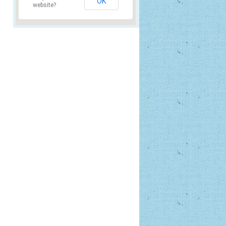
OK
website?