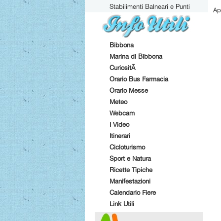
Stabilimenti Balneari e Punti
Ap
Attrezzati
Bibbona
Marina di Bibbona
CuriositÃ
Orario Bus Farmacia
Orario Messe
Meteo
Webcam
I Video
Itinerari
Cicloturismo
Sport e Natura
Ricette Tipiche
Manifestazioni
Calendario Fiere
Link Utili