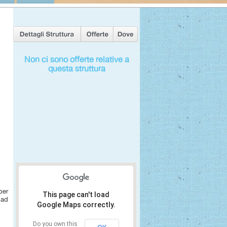
Non ci sono offerte relative a
questa struttura
per
This page can't load
 ad
Google Maps correctly.
Do you own this