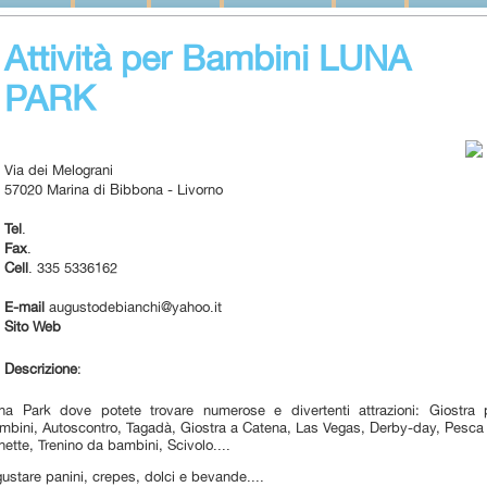
Attività per Bambini LUNA
PARK
Via dei Melograni
57020 Marina di Bibbona - Livorno
Tel
.
Fax
.
Cell
. 335 5336162
E-mail
augustodebianchi@yahoo.it
Sito Web
Descrizione
:
na Park dove potete trovare numerose e divertenti attrazioni: Giostra 
mbini, Autoscontro, Tagadà, Giostra a Catena, Las Vegas, Derby-day, Pesca
hette, Trenino da bambini, Scivolo....
gustare panini, crepes, dolci e bevande....