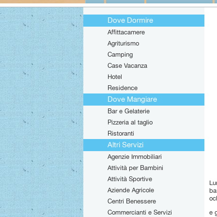
Dove Dormire
Affittacamere
Agriturismo
Camping
Case Vacanza
Hotel
Residence
Dove Mangiare
Bar e Gelaterie
Pizzeria al taglio
Ristoranti
Altri Servizi
Agenzie Immobiliari
Attività per Bambini
Attività Sportive
Lu
Aziende Agricole
ba
oc
Centri Benessere
Commercianti e Servizi
e 