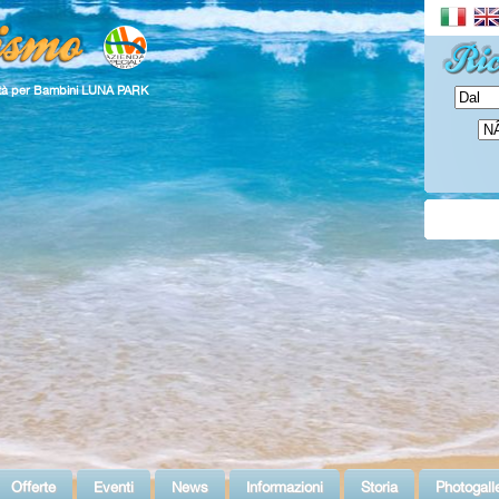
vità per Bambini LUNA PARK
Offerte
Eventi
News
Informazioni
Storia
Photogall