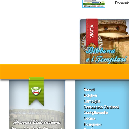
Domenic
Baratti
Bolgheri
Campiglia
Castagneto Carducci
Castiglioncello
Cecina
Rosignano