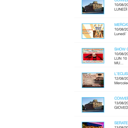
CONVER
10/08/2
LUNEDÌ 
MERCAT
10/08/2
Lunedì'
SHOW C
10/08/2
LUN 10
MU...
L'ECLI
12/08/2
Mercoled
CONVER
13/08/2
GIOVEDÌ
SERATE
13/08/2