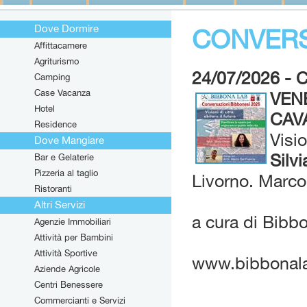
Dove Dormire
CONVERS
Affittacamere
Agriturismo
24/07/2026 -
Camping
Case Vacanza
VEN
Hotel
CAV
Residence
Visio
Dove Mangiare
Silvi
Bar e Gelaterie
Pizzeria al taglio
Livorno. Marco 
Ristoranti
Altri Servizi
a cura di Bib
Agenzie Immobiliari
Attività per Bambini
Attività Sportive
www.bibbonalab
Aziende Agricole
Centri Benessere
Commercianti e Servizi