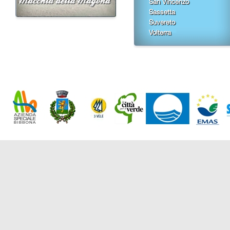
San Vincenzo
Sassetta
Suvereto
Volterra