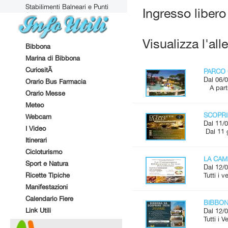
Stabilimenti Balneari e Punti
Ingresso libero
Attrezzati
Visualizza l'all
Bibbona
Marina di Bibbona
CuriositÃ
PARCO 
Dal 06/0
Orario Bus Farmacia
A parti
Orario Messe
Meteo
SCOPRI
Webcam
Dal 11/0
I Video
Dal 11 
Itinerari
Cicloturismo
LA CAM
Sport e Natura
Dal 12/0
Ricette Tipiche
Tutti i 
Manifestazioni
Calendario Fiere
BIBBONA
Link Utili
Dal 12/0
Tutti i 