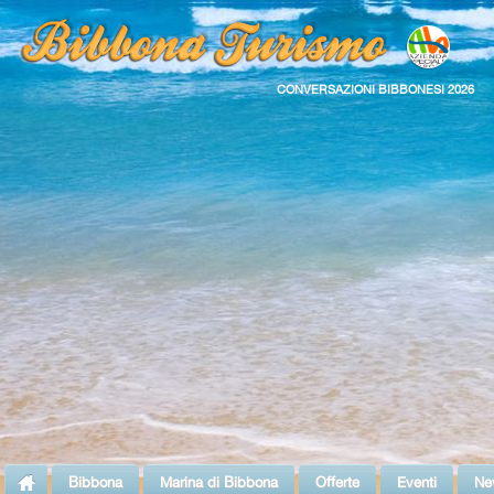
CONVERSAZIONI BIBBONESI 2026
Bibbona
Marina di Bibbona
Offerte
Eventi
Ne