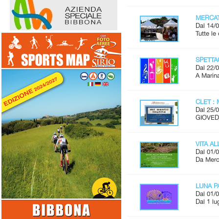
MERCAT
Dal 14/0
Tutte l
SPETTAC
Dal 22/0
A Marina
CLET : 
Dal 25/0
GIOVEDÌ
VITA A
Dal 01/0
Da Merco
LUNA P
Dal 01/0
Dal 1 lu