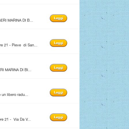
ERI MARINA DI B...
1 - Pieve di San...
I MARINA DI BI...
n libero radu...
21 - Via Da V...