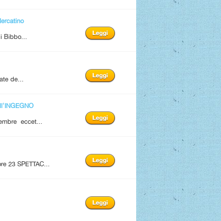
rcatino
i Bibbo...
ate de...
ll'INGEGNO
tembre eccet...
 ore 23 SPETTAC...