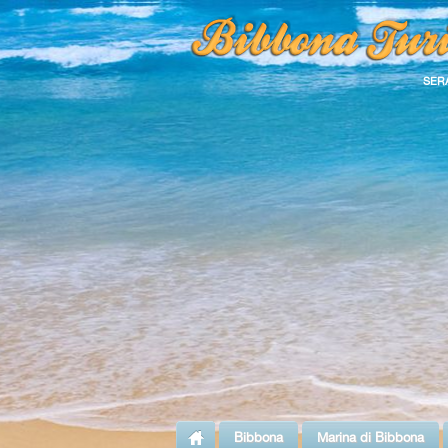
SER
Bibbona
Marina di Bibbona