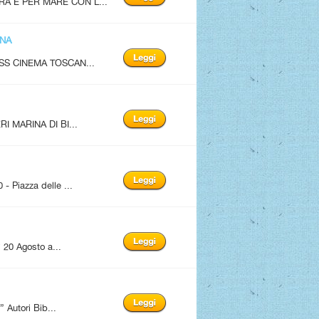
A E PER MARE CON L...
ANA
SS CINEMA TOSCAN...
I MARINA DI BI...
Piazza delle ...
20 Agosto a...
utori Bib...