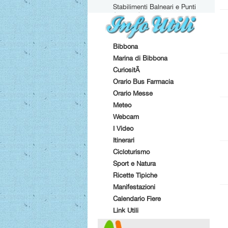
Stabilimenti Balneari e Punti
Attrezzati
Bibbona
Marina di Bibbona
CuriositÃ
Orario Bus Farmacia
Orario Messe
Meteo
Webcam
I Video
Itinerari
Cicloturismo
Sport e Natura
Ricette Tipiche
Manifestazioni
Calendario Fiere
Link Utili