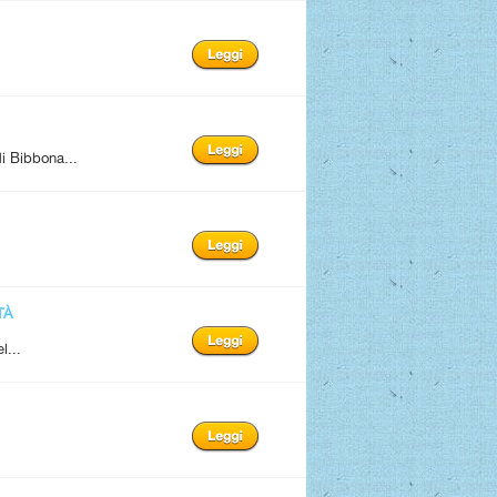
i Bibbona...
TÀ
l...