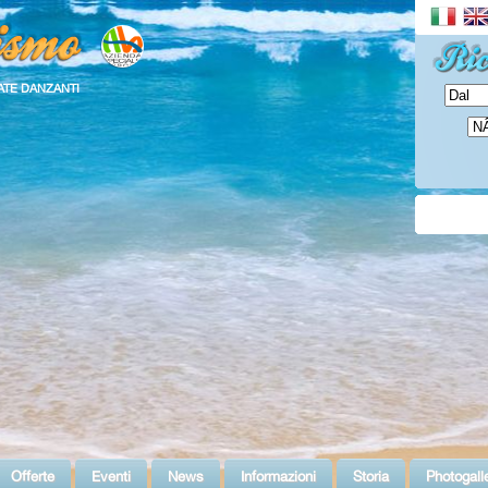
ATE DANZANTI
Offerte
Eventi
News
Informazioni
Storia
Photogall