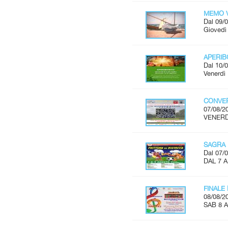
MEMO V
Dal 09/0
Giovedì 
APERI
Dal 10/0
Venerdì 
CONVER
07/08/2
VENERDÌ
SAGRA 
Dal 07/0
DAL 7 
FINALE
08/08/2
SAB 8 A