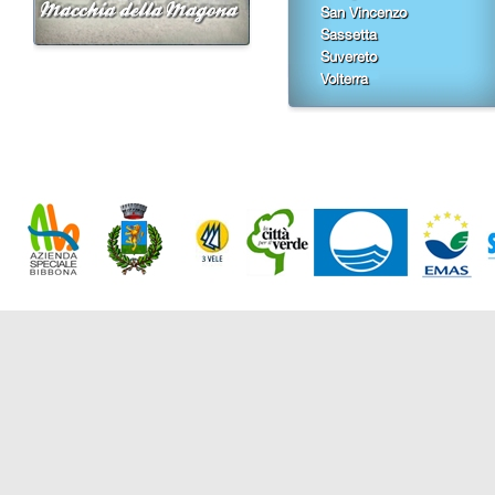
San Vincenzo
Sassetta
Suvereto
Volterra