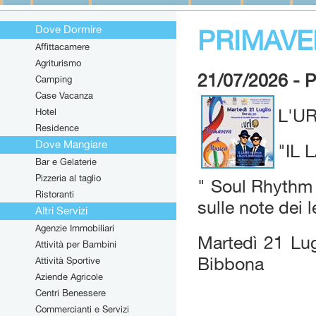
Dove Dormire
PRIMAVE
Affittacamere
Agriturismo
21/07/2026 -
Camping
Case Vacanza
Hotel
L'UR
Residence
Dove Mangiare
"IL 
Bar e Gelaterie
Pizzeria al taglio
" Soul Rhythm 
Ristoranti
sulle note dei 
Altri Servizi
Agenzie Immobiliari
Martedì 21 Lug
Attività per Bambini
Bibbona
Attività Sportive
Aziende Agricole
Centri Benessere
Commercianti e Servizi