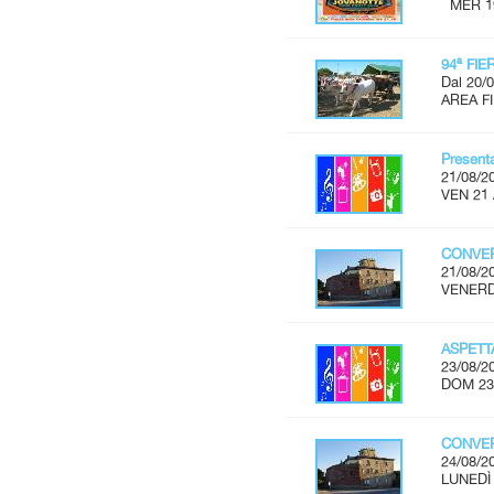
MER 19 
94ª FI
Dal 20/0
AREA FI
Present
21/08/2
VEN 21 
CONVER
21/08/2
VENERDÌ
ASPET
23/08/2
DOM 23
CONVER
24/08/2
LUNEDÌ 