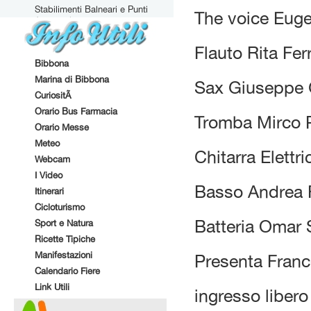
Stabilimenti Balneari e Punti
The voice Euge
Attrezzati
Flauto Rita Ferr
Bibbona
Marina di Bibbona
Sax Giuseppe 
CuriositÃ
Orario Bus Farmacia
Tromba Mirco P
Orario Messe
Meteo
Chitarra Elettr
Webcam
I Video
Basso Andrea 
Itinerari
Cicloturismo
Batteria Omar S
Sport e Natura
Ricette Tipiche
Manifestazioni
Presenta Fran
Calendario Fiere
Link Utili
ingresso liber