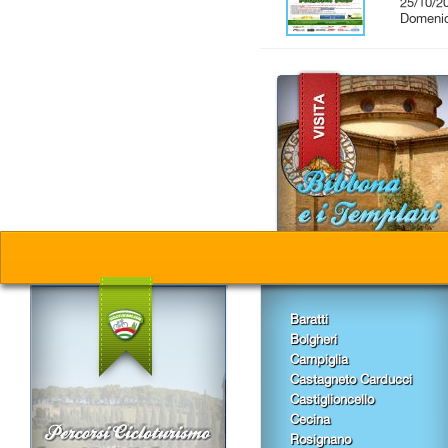
25/10/2
Domenic
Baratti
Bolgheri
Campiglia
Castagneto Carducci
Castiglioncello
Cecina
Rosignano