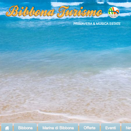
PRIMAVERA & MUSICA ESTATE
Bibbona
Marina di Bibbona
Offerte
Eventi
Ne