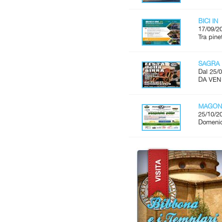
BICI IN
17/09/2
Tra pine
SAGRA 
Dal 25/0
DA VEN
MAGON
25/10/2
Domenic