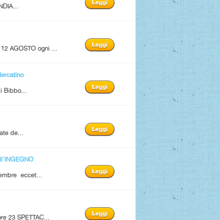
NDIA...
12 AGOSTO ogni ...
rcatino
i Bibbo...
ate de...
ll'INGEGNO
tembre eccet...
 ore 23 SPETTAC...