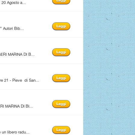
20 Agosto a...
utori Bib...
ERI MARINA DI B...
1 - Pieve di San...
I MARINA DI BI...
n libero radu...