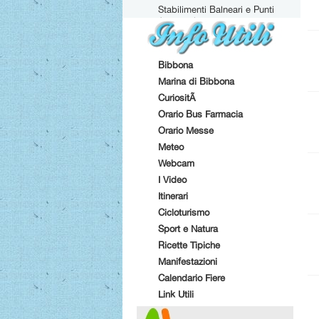
Stabilimenti Balneari e Punti
Attrezzati
Bibbona
Marina di Bibbona
CuriositÃ
Orario Bus Farmacia
Orario Messe
Meteo
Webcam
I Video
Itinerari
Cicloturismo
Sport e Natura
Ricette Tipiche
Manifestazioni
Calendario Fiere
Link Utili