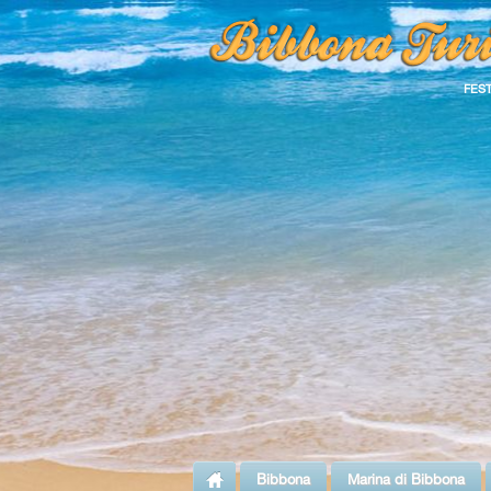
FES
Bibbona
Marina di Bibbona