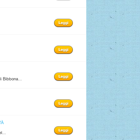
i Bibbona...
TÀ
l...