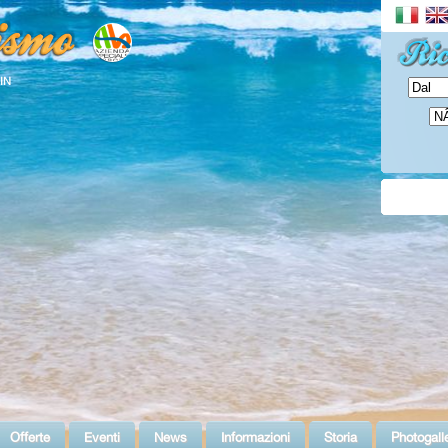
 IN
Offerte
Eventi
News
Informazioni
Storia
Photogall