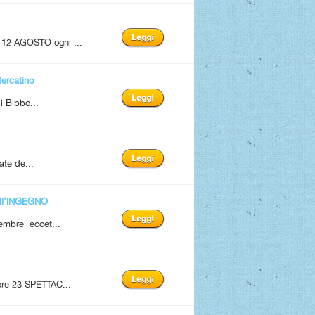
12 AGOSTO ogni ...
rcatino
i Bibbo...
ate de...
ll'INGEGNO
tembre eccet...
 ore 23 SPETTAC...