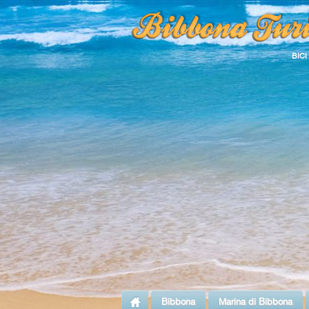
BICI
Bibbona
Marina di Bibbona