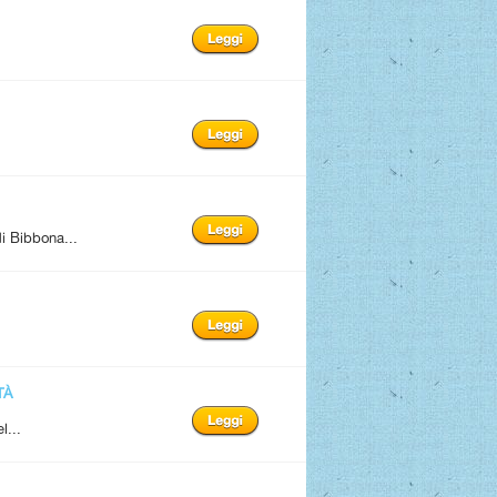
i Bibbona...
TÀ
l...