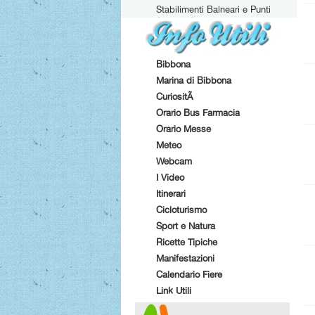
Stabilimenti Balneari e Punti
Attrezzati
Bibbona
Marina di Bibbona
CuriositÃ
Orario Bus Farmacia
Orario Messe
Meteo
Webcam
I Video
Itinerari
Cicloturismo
Sport e Natura
Ricette Tipiche
Manifestazioni
Calendario Fiere
Link Utili